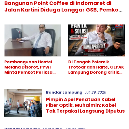
Bangunan Point Coffee di Indomaret di
Jalan Kartini Diduga Langgar GSB, Pemkot
Diminta Bertindak
Pembangunan Hostel
Di Tengah Polemik
Melana Disorot, PPWI
Trotoar dan Halte, GEPAK
Minta Pemkot Periksa
Lampung Dorong Kritik
Dugaan Pelanggaran
Berbasis Fakta dan Solusi
GSJ dan Tata Ruang
Bandar Lampung
Juli 29, 2026
Pimpin Apel Penataan Kabel
Fiber Optik, Muhaimin: Kabel
Tak Terpakai Langsung Diputus