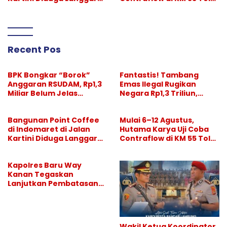
GSB, Pemkot Diminta
Binjai–Langsa
Bertindak
Recent Pos
BPK Bongkar “Borok”
Fantastis! Tambang
Anggaran RSUDAM, Rp1,3
Emas Ilegal Rugikan
Miliar Belum Jelas
Negara Rp1,3 Triliun,
Pertanggungjawabanny
Pelaksana Divonis
a
Setahun, “Bos Besar” Tak
Bangunan Point Coffee
Mulai 6–12 Agustus,
Tersentuh
di Indomaret di Jalan
Hutama Karya Uji Coba
Kartini Diduga Langgar
Contraflow di KM 55 Tol
GSB, Pemkot Diminta
Binjai–Langsa
Bertindak
Kapolres Baru Way
Kanan Tegaskan
Lanjutkan Pembatasan
Hiburan Malam, Perang
Melawan Narkoba
Berlanjut
Wakil Ketua Koordinator