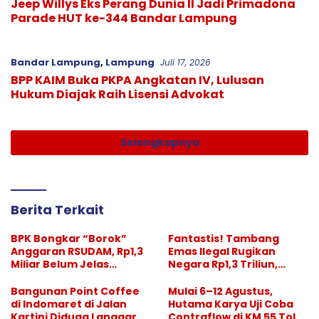
Jeep Willys Eks Perang Dunia II Jadi Primadona
Parade HUT ke-344 Bandar Lampung
Bandar Lampung
,
Lampung
Juli 17, 2026
BPP KAIM Buka PKPA Angkatan IV, Lulusan
Hukum Diajak Raih Lisensi Advokat
Selengkapnya
Berita Terkait
BPK Bongkar “Borok”
Fantastis! Tambang
Anggaran RSUDAM, Rp1,3
Emas Ilegal Rugikan
Miliar Belum Jelas
Negara Rp1,3 Triliun,
Pertanggungjawabanny
Pelaksana Divonis
a
Setahun, “Bos Besar” Tak
Bangunan Point Coffee
Mulai 6–12 Agustus,
Tersentuh
di Indomaret di Jalan
Hutama Karya Uji Coba
Kartini Diduga Langgar
Contraflow di KM 55 Tol