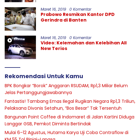
Maret 16, 2019
0 Komentar
Prabowo Resmikan Kantor DPD
Gerindra di Banten
Maret 16, 2019
0 Komentar
Video: Kelemahan dan Kelebihan All
New Terios
Rekomendasi Untuk Kamu
BPK Bongkar “Borok” Anggaran RSUDAM, Rp1,3 Miliar Belum
Jelas Pertanggungjawabannya
Fantastis! Tambang Emas Ilegal Rugikan Negara Rp1,3 Triliun,
Pelaksana Divonis Setahun, “Bos Besar” Tak Tersentuh
Bangunan Point Coffee di Indomaret di Jalan Kartini Diduga
Langgar GSB, Pemkot Diminta Bertindak
Mulai 6–12 Agustus, Hutama Karya Uji Coba Contraflow di
KM 55 Tol Binjai–Langsa