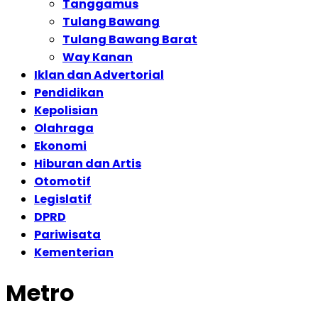
Tanggamus
Tulang Bawang
Tulang Bawang Barat
Way Kanan
Iklan dan Advertorial
Pendidikan
Kepolisian
Olahraga
Ekonomi
Hiburan dan Artis
Otomotif
Legislatif
DPRD
Pariwisata
Kementerian
Metro