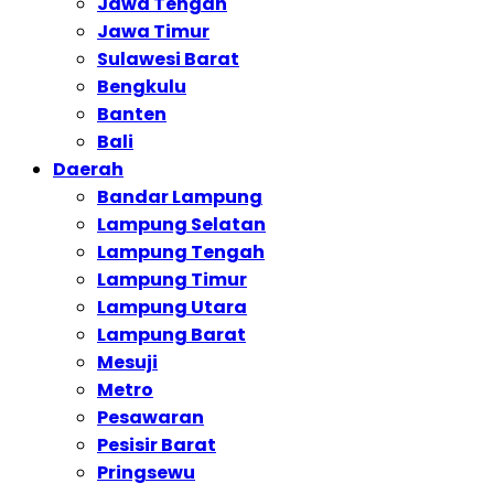
Jawa Tengah
Jawa Timur
Sulawesi Barat
Bengkulu
Banten
Bali
Daerah
Bandar Lampung
Lampung Selatan
Lampung Tengah
Lampung Timur
Lampung Utara
Lampung Barat
Mesuji
Metro
Pesawaran
Pesisir Barat
Pringsewu