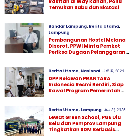
Rakitan di Way Kanan, Polisi
Temukan Sabu dan Ekstasi
Bandar Lampung
,
Berita Utama
,
Lampung
Pembangunan Hostel Melana
Agustus 1, 2026
Disorot, PPWI Minta Pemkot
Periksa Dugaan Pelanggaran
GSJ dan Tata Ruang
Berita Utama
,
Nasional
Juli 31, 2026
DPP Relawan PRANTARA
Indonesia Resmi Berdiri, Siap
Kawal Program Pemerintah
hingga Pelosok Nusantara
Berita Utama
,
Lampung
Juli 31, 2026
Lewat Green School, PGE Ulu
Belu dan Pemprov Lampung
Tingkatkan SDM Berbasis
Industri dan Lingkungan