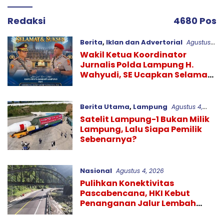
Redaksi
4680 Pos
Berita
,
Iklan dan Advertorial
Agustus
4, 2026
Wakil Ketua Koordinator
Jurnalis Polda Lampung H.
Wahyudi, SE Ucapkan Selamat
atas Sertijab Kapolresta
Bandar Lampung
Berita Utama
,
Lampung
Agustus 4,
2026
Satelit Lampung-1 Bukan Milik
Lampung, Lalu Siapa Pemilik
Sebenarnya?
Nasional
Agustus 4, 2026
Pulihkan Konektivitas
Pascabencana, HKI Kebut
Penanganan Jalur Lembah
Anai dan Malalak