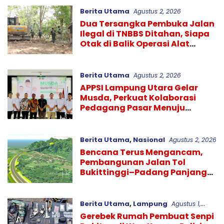
Berita Utama
Agustus 2, 2026
Dua Tersangka Pembuka Jalan
Ilegal di TNBBS Ditahan, Siapa
Otak di Balik Operasi Alat
Berat?
Berita Utama
Agustus 2, 2026
APPSI Lampung Utara Gelar
Musda, Perkuat Kolaborasi
Pedagang Pasar Menuju
Indonesia Maju dan
Bermartabat
Berita Utama
,
Nasional
Agustus 2, 2026
Bencana Terus Mengancam,
Pembangunan Jalan Tol
Bukittinggi–Padang Panjang–
Sicincin Sangat Mendesak
Berita Utama
,
Lampung
Agustus 1,
2026
Gerebek Rumah Pembuat Senpi