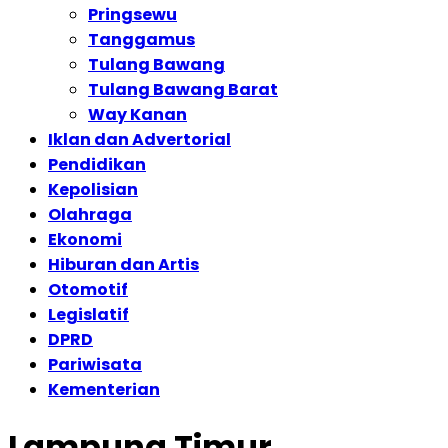
Pringsewu
Tanggamus
Tulang Bawang
Tulang Bawang Barat
Way Kanan
Iklan dan Advertorial
Pendidikan
Kepolisian
Olahraga
Ekonomi
Hiburan dan Artis
Otomotif
Legislatif
DPRD
Pariwisata
Kementerian
Lampung Timur