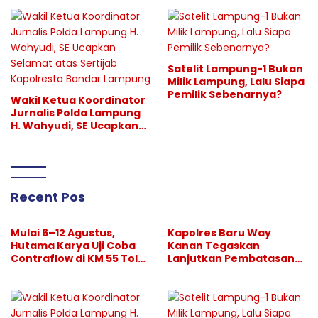
Binjai–Langsa
Hiburan Malam, Perang
Melawan Narkoba
Berlanjut
Satelit Lampung-1 Bukan
Milik Lampung, Lalu Siapa
Pemilik Sebenarnya?
Wakil Ketua Koordinator
Jurnalis Polda Lampung
H. Wahyudi, SE Ucapkan
Selamat atas Sertijab
Kapolresta Bandar
Lampung
Recent Pos
Mulai 6–12 Agustus,
Kapolres Baru Way
Hutama Karya Uji Coba
Kanan Tegaskan
Contraflow di KM 55 Tol
Lanjutkan Pembatasan
Binjai–Langsa
Hiburan Malam, Perang
Melawan Narkoba
Berlanjut