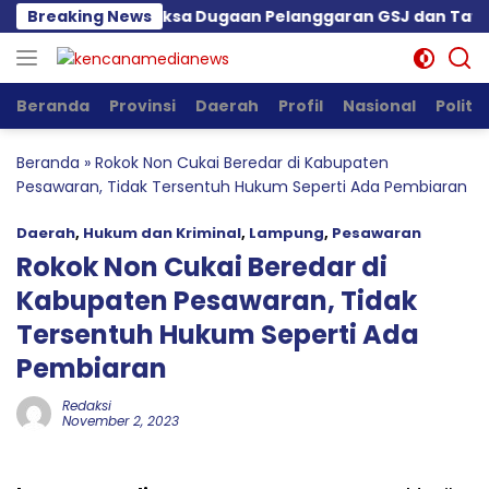
Langsung
ta Pemkot Periksa Dugaan Pelanggaran GSJ dan Tata Rua
Breaking News
ke
konten
Beranda
Provinsi
Daerah
Profil
Nasional
Politik
Beranda
»
Rokok Non Cukai Beredar di Kabupaten
Pesawaran, Tidak Tersentuh Hukum Seperti Ada Pembiaran
Daerah
,
Hukum dan Kriminal
,
Lampung
,
Pesawaran
Rokok Non Cukai Beredar di
Kabupaten Pesawaran, Tidak
Tersentuh Hukum Seperti Ada
Pembiaran
Redaksi
November 2, 2023