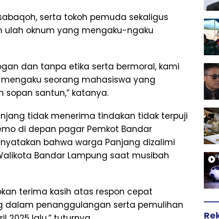
sabaqoh, serta tokoh pemuda sekaligus
kan ulah oknum yang mengaku-ngaku
an dan tanpa etika serta bermoral, kami
ia mengaku seorang mahasiswa yang
 sopan santun,” katanya.
ang tidak menerima tindakan tidak terpuji
demo di depan pagar Pemkot Bandar
nyatakan bahwa warga Panjang dizalimi
 Walikota Bandar Lampung saat musibah
an terima kasih atas respon cepat
g dalam penanggulangan serta pemulihan
Re
l 2025 lalu,” tuturnya.