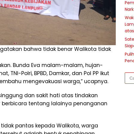
Pem
Nark
Waki
Lam
atas
Sate
Siap
gatakan bahwa tidak benar Walikota tidak
Puli
Pen
sakan. Bunda Eva malam-malam, hujan-
at, TNI-Polri, BPBD, Damkar, dan Pol PP ikut
Cari
mbahu mengevakuasi warga,” ucapnya.
untu
inggung dan sakit hati atas tindakan
 berbicara tentang lalainya penanganan
tidak pantas kepada Walikota, warga
tersebut adalah bentuk penghinaan