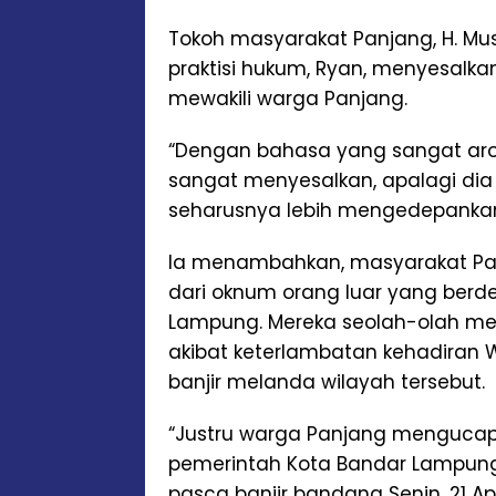
Tokoh masyarakat Panjang, H. Mu
praktisi hukum, Ryan, menyesal
mewakili warga Panjang.
“Dengan bahasa yang sangat arog
sangat menyesalkan, apalagi d
seharusnya lebih mengedepankan
Ia menambahkan, masyarakat Panj
dari oknum orang luar yang ber
Lampung. Mereka seolah-olah me
akibat keterlambatan kehadiran
banjir melanda wilayah tersebut.
“Justru warga Panjang mengucapk
pemerintah Kota Bandar Lampun
pasca banjir bandang Senin, 21 Apri