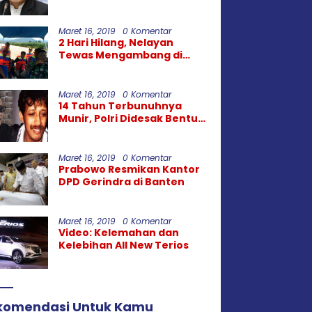
Zealand: Tak
Berperikemanusiaan!
Maret 16, 2019
0 Komentar
2 Hari Hilang, Nelayan
Tewas Mengambang di
Pantai Cipalawah Garut
Maret 16, 2019
0 Komentar
14 Tahun Terbunuhnya
Munir, Polri Didesak Bentuk
Tim Khusus
Maret 16, 2019
0 Komentar
Prabowo Resmikan Kantor
DPD Gerindra di Banten
Maret 16, 2019
0 Komentar
Video: Kelemahan dan
Kelebihan All New Terios
komendasi Untuk Kamu