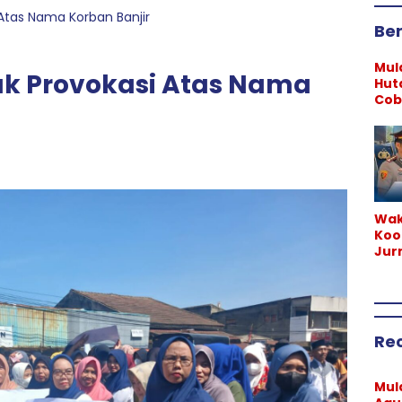
Atas Nama Korban Banjir
Ber
Mul
ak Provokasi Atas Nama
Hut
Cob
KM 5
Lan
Wak
Koo
Jur
Lam
Wah
Uca
atas
Kap
Re
La
Mul