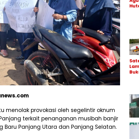
Agu
Hu
Kary
Co
Con
di K
Binj
Lan
Sate
Lam
Buk
Lam
Lal
Pem
Seb
anews.com
a?
tu menolak provokasi oleh segelintir oknum
njang terkait penanganan musibah banjir
 Baru Panjang Utara dan Panjang Selatan.