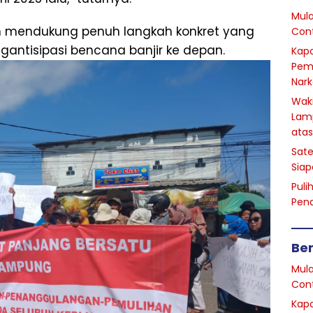
Mula
 mendukung penuh langkah konkret yang
Cont
antisipasi bencana banjir ke depan.
Kapo
Pem
Nark
Waki
Lam
atas
Sate
Siap
Puli
Pen
Ber
Mula
Cont
Kapo