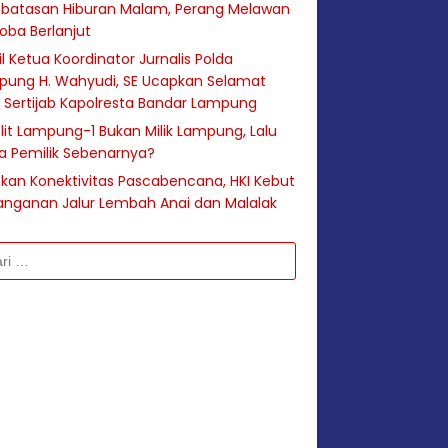
batasan Hiburan Malam, Perang Melawan
oba Berlanjut
l Ketua Koordinator Jurnalis Polda
pung H. Wahyudi, SE Ucapkan Selamat
 Sertijab Kapolresta Bandar Lampung
lit Lampung-1 Bukan Milik Lampung, Lalu
a Pemilik Sebenarnya?
hkan Konektivitas Pascabencana, HKI Kebut
anganan Jalur Lembah Anai dan Malalak
k: