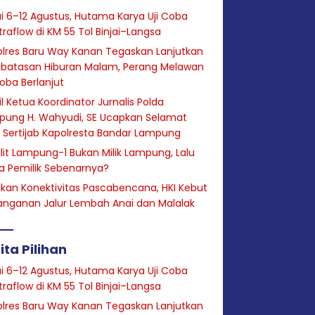
i 6–12 Agustus, Hutama Karya Uji Coba
raflow di KM 55 Tol Binjai–Langsa
lres Baru Way Kanan Tegaskan Lanjutkan
batasan Hiburan Malam, Perang Melawan
oba Berlanjut
l Ketua Koordinator Jurnalis Polda
pung H. Wahyudi, SE Ucapkan Selamat
 Sertijab Kapolresta Bandar Lampung
lit Lampung-1 Bukan Milik Lampung, Lalu
a Pemilik Sebenarnya?
hkan Konektivitas Pascabencana, HKI Kebut
anganan Jalur Lembah Anai dan Malalak
ita Pilihan
i 6–12 Agustus, Hutama Karya Uji Coba
raflow di KM 55 Tol Binjai–Langsa
lres Baru Way Kanan Tegaskan Lanjutkan