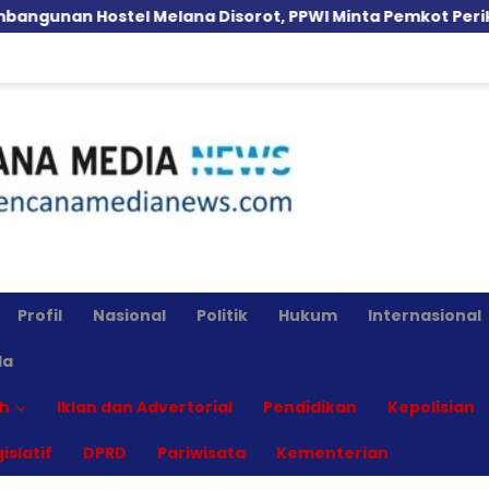
elana Disorot, PPWI Minta Pemkot Periksa Dugaan Pelan
Profil
Nasional
Politik
Hukum
Internasional
la
h
Iklan dan Advertorial
Pendidikan
Kepolisian
islatif
DPRD
Pariwisata
Kementerian