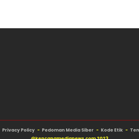
Privacy Policy
Pedoman Media Siber
Kode Etik
Ten
@kencanamedianews.com 2023