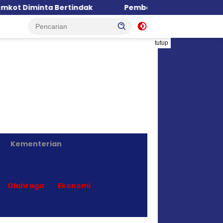
Bertindak
Pembangunan Hostel Melana Disorot, PP
tutup
Kementerian
Olahraga
Ekonomi