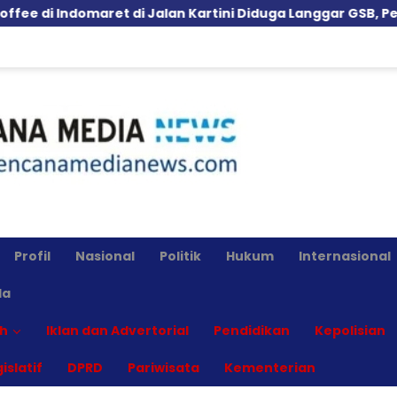
et di Jalan Kartini Diduga Langgar GSB, Pemkot Diminta 
Profil
Nasional
Politik
Hukum
Internasional
la
h
Iklan dan Advertorial
Pendidikan
Kepolisian
islatif
DPRD
Pariwisata
Kementerian