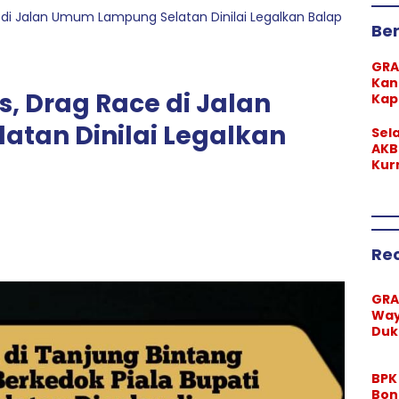
e di Jalan Umum Lampung Selatan Dinilai Legalkan Balap
Ber
GRA
Kan
s, Drag Race di Jalan
Kap
Ra
tan Dinilai Legalkan
Teg
Sel
Lar
AKB
Ma
Kur
Pim
Lam
Re
GR
Way
Duk
Kap
AKB
BPK
Ra
Bon
a T