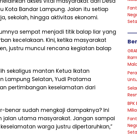
 melainkan akses vital masyarakat dari Desa
Fant
 Kota Bandar Lampung. Jalan itu setiap
Nega
a, sekolah, hingga aktivitas ekonomi.
Seta
lumnya sempat menjadi titik balap liar yang
an kecelakaan. Kini, ketika masyarakat
Ber
n, justru muncul rencana kegiatan balap
GRA
Ram
Mal
h sekaligus mantan Ketua Ikatan
Pera
n Lampung Selatan, Yudi Pratama
Unt
n pertimbangan keselamatan dari
Sela
Resm
BPK 
r-benar sudah mengkaji dampaknya? Ini
Mili
n jalan utama masyarakat. Jangan sampai
Fant
Nega
keselamatan warga justru dipertaruhkan,”
Seta