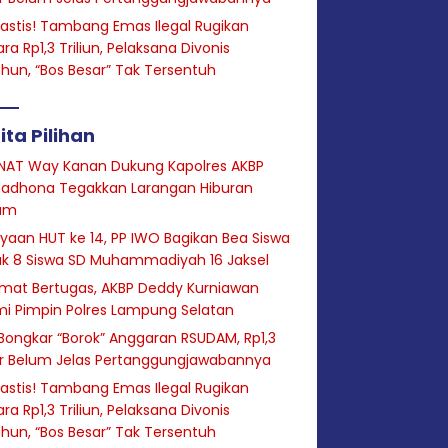
astis! Tambang Emas Ilegal Rugikan
ra Rp1,3 Triliun, Pelaksana Divonis
hun, “Bos Besar” Tak Tersentuh
ita Pilihan
NAT Way Kanan Dukung Kapolres AKBP
adhona Tegakkan Larangan Hiburan
am
yaan HUT ke 14, PP IWO Bagikan Bea Siswa
uk 8 Siswa SD Muhammadiyah 16 Jaksel
mat Bertugas, AKBP Deddy Kurniawan
i Pimpin Polres Lampung Selatan
Bongkar “Borok” Anggaran RSUDAM, Rp1,3
ar Belum Jelas Pertanggungjawabannya
astis! Tambang Emas Ilegal Rugikan
ra Rp1,3 Triliun, Pelaksana Divonis
hun, “Bos Besar” Tak Tersentuh