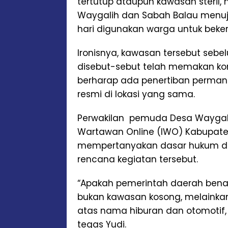
tertutup ataupun kawasan steril,
Waygalih dan Sabah Balau menuju
hari digunakan warga untuk bekerj
Ironisnya, kawasan tersebut sebe
disebut-sebut telah memakan korb
berharap ada penertiban permane
resmi di lokasi yang sama.
Perwakilan pemuda Desa Waygali
Wartawan Online (IWO) Kabupate
mempertanyakan dasar hukum da
rencana kegiatan tersebut.
“Apakah pemerintah daerah bena
bukan kawasan kosong, melainka
atas nama hiburan dan otomotif, 
tegas Yudi.