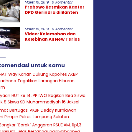
Maret 16, 2019
0 Komentar
Prabowo Resmikan Kantor
DPD Gerindra di Banten
Maret 16, 2019
0 Komentar
Video: Kelemahan dan
Kelebihan All New Terios
komendasi Untuk Kamu
NAT Way Kanan Dukung Kapolres AKBP
adhona Tegakkan Larangan Hiburan
am
yaan HUT ke 14, PP IWO Bagikan Bea Siswa
uk 8 Siswa SD Muhammadiyah 16 Jaksel
mat Bertugas, AKBP Deddy Kurniawan
i Pimpin Polres Lampung Selatan
Bongkar “Borok” Anggaran RSUDAM, Rp1,3
ar Belum Jelas Pertanggungjawabannya