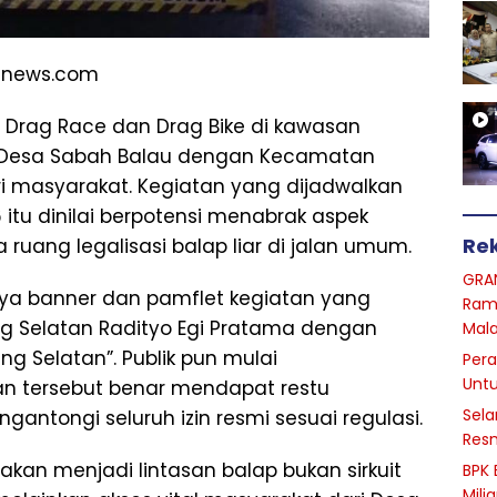
anews.com
Drag Race dan Drag Bike di kawasan
n Desa Sabah Balau dengan Kecamatan
ri masyarakat. Kegiatan yang dijadwalkan
 itu dinilai berpotensi menabrak aspek
Re
uang legalisasi balap liar di jalan umum.
GRA
ya banner dan pamflet kegiatan yang
Ram
g Selatan Radityo Egi Pratama dengan
Mal
g Selatan”. Publik pun mulai
Pera
Unt
n tersebut benar mendapat restu
Sela
antongi seluruh izin resmi sesuai regulasi.
Resm
akan menjadi lintasan balap bukan sirkuit
BPK 
Mili