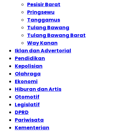
Pesisir Barat
Pringsewu
Tanggamus
Tulang Bawang
Tulang Bawang Barat
Way Kanan
Iklan dan Advertorial
Pendidikan
Kepolisian
Olahraga
Ekonomi
Hiburan dan Artis
Otomotif
Legislatif
DPRD
Pariwisata
Kementerian