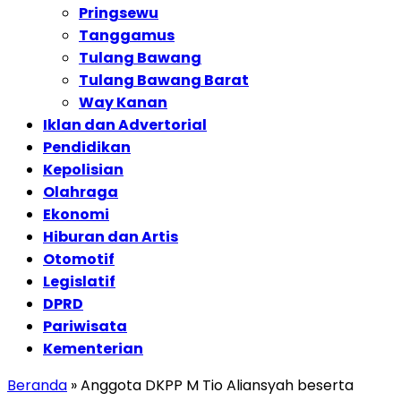
Pringsewu
Tanggamus
Tulang Bawang
Tulang Bawang Barat
Way Kanan
Iklan dan Advertorial
Pendidikan
Kepolisian
Olahraga
Ekonomi
Hiburan dan Artis
Otomotif
Legislatif
DPRD
Pariwisata
Kementerian
Beranda
»
Anggota DKPP M Tio Aliansyah beserta