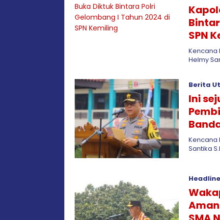
Kapol
Bintar
SPN K
Kencana M
Helmy Sa
Berita 
Ini s
Pembi
Band
Kencana 
Santika S.
Headlin
Waka
Amana
SMA N