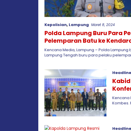
Kepolisian
,
Lampung
Maret 8, 2024
Polda Lampung Buru Para Pe
Pelemparan Batu ke Kendar
Melintas di Jalan Tol
Kencana Media, Lampung – Polda Lampung 
Lampung Tengah buru para pelaku pelempa
Headlin
Kabid
Konfe
Kencana 
Kombes. P
Headlin