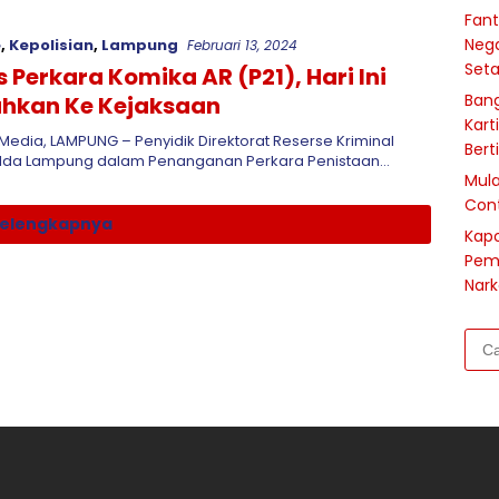
Fant
Nega
e
,
Kepolisian
,
Lampung
Februari 13, 2024
Seta
 Perkara Komika AR (P21), Hari Ini
Bang
ahkan Ke Kejaksaan
Kart
edia, LAMPUNG – Penyidik Direktorat Reserse Kriminal
Bert
da Lampung dalam Penanganan Perkara Penistaan…
Mula
Cont
elengkapnya
Kapo
Pem
Nark
Cari
untu