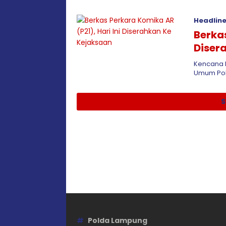
Headlin
Berkas
Diser
Kencana M
Umum Pol
S
Polda Lampung