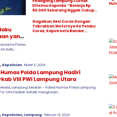
Pedagang Lampung Curhat
Hu
Jel
Ditemui Kapolda: “Belanja Rp
Kary
Per
50.000 Sekarang Nggak Cukup
Co
ngj
Pak
Con
nya
Gagalkan Aksi Curas Dengan
di K
Tabrakkan Motornya Ke Pelaku
Binj
laku
Curas, Kapolresta Bandar
Lan
aan yang
Lampung Berikan Penghargaan
Kepada Karyawan SPBU
bersama Polres
ran batu…
e
,
Kepolisian
Maret 5, 2024
 Humas Polda Lampung Hadiri
rkab VIII PWI Lampung Utara
Media, Lampung Selatan – Kabid Humas Polda Lampung
ol. Umi Fadilah Astutik menghadiri…
e
,
Kepolisian
,
Lampung
Februari 13, 2024