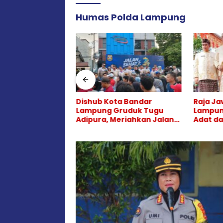
Humas Polda Lampung
etapkan Galang
Dishub Kota Bandar
Raja Ja
lon Tunggal,
Lampung Gruduk Tugu
Lampung
 Nama Resmen
Adipura, Meriahkan Jalan
Adat da
akan Teka-teki
Sehat HUT ke-344
Bertem
n Hukum