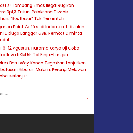
astis! Tambang Emas Ilegal Rugikan
ra Rp1,3 Triliun, Pelaksana Divonis
hun, “Bos Besar” Tak Tersentuh
unan Point Coffee di Indomaret di Jalan
ini Diduga Langgar GSB, Pemkot Diminta
indak
i 6–12 Agustus, Hutama Karya Uji Coba
raflow di KM 55 Tol Binjai–Langsa
lres Baru Way Kanan Tegaskan Lanjutkan
batasan Hiburan Malam, Perang Melawan
oba Berlanjut
k: