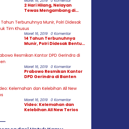
Maret 16, 2019
0 Komentar
2 Hari Hilang, Nelayan
Tewas Mengambang di
Pantai Cipalawah Garut
Maret 16, 2019
0 Komentar
14 Tahun Terbunuhnya
Munir, Polri Didesak Bentuk
Tim Khusus
Maret 16, 2019
0 Komentar
Prabowo Resmikan Kantor
DPD Gerindra di Banten
Maret 16, 2019
0 Komentar
Video: Kelemahan dan
Kelebihan All New Terios