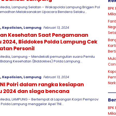
Re
Media, Lampung Selatan – Wakapolda Lampung Brigjen Pol
BPK 
madhan Melaksanakan Upacara Bendera Selaku…
Mili
Fant
Nega
e
,
Kepolisian
,
Lampung
Februari 13, 2024
Seta
kan Kesehatan Saat Pengamanan
Bang
u 2024, Biddokes Polda Lampung Cek
Kart
atan Personil
Bert
Media, Lampung – Mendekati pemungutan suara Pemilu
Mula
m Bidang Kesehatan (Biddokkes) Polda Lampung…
Cont
Kapo
e
,
Kepolisian
,
Lampung
Pem
Februari 13, 2024
Nark
TNI Polri dalam rangka kesiapan
u 2024 dan siaga bencana
Ber
Media, LAMPUNG – Bertempat di Lapangan Korpri Pemprov
 Polda Lampung menggelar Apel TNI…
BPK 
Mili