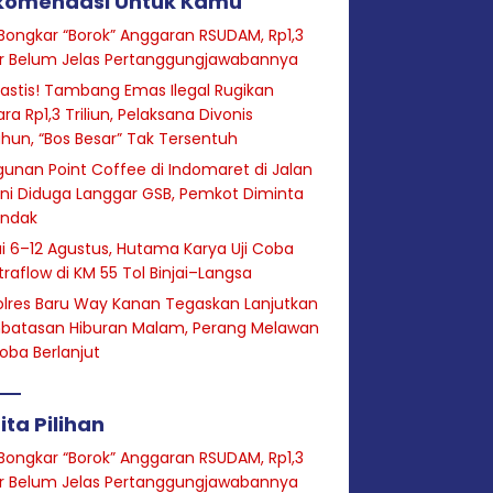
komendasi Untuk Kamu
Bongkar “Borok” Anggaran RSUDAM, Rp1,3
ar Belum Jelas Pertanggungjawabannya
astis! Tambang Emas Ilegal Rugikan
ra Rp1,3 Triliun, Pelaksana Divonis
hun, “Bos Besar” Tak Tersentuh
unan Point Coffee di Indomaret di Jalan
ini Diduga Langgar GSB, Pemkot Diminta
indak
i 6–12 Agustus, Hutama Karya Uji Coba
raflow di KM 55 Tol Binjai–Langsa
lres Baru Way Kanan Tegaskan Lanjutkan
batasan Hiburan Malam, Perang Melawan
oba Berlanjut
ita Pilihan
Bongkar “Borok” Anggaran RSUDAM, Rp1,3
ar Belum Jelas Pertanggungjawabannya