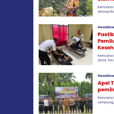
Kencana 
Ahmad Ra
Headlin
Pasti
Pemil
Keseh
Kencana 
2024, Ti
Headlin
Apel 
pemil
Kencana 
Lampung,