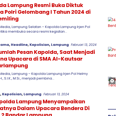
da Lampung Resmi Buka Diktuk
a Polri Gelombang I Tahun 2024 di
emiling
edia, Lampung Selatan – Kapolda Lampung Irjen Pol
ntika membuka secara resmi kegiatan…
Utama
,
Headline
,
Kepolisian
,
Lampung
Februari 13, 2024
ejumlah Pesan Kapolda, Saat Menjadi
na Upacara di SMA Al-Kautsar
arlampung
Media, Lampung – Kapolda Lampung Irjen Pol Helmy
H., S.I.K., M.Si., menjadi pembina…
e
,
Kepolisian
,
Lampung
Februari 13, 2024
polda Lampung Menyampaikan
tnya Dalam Upacara Bendera Di
 2 Bandar Lampung