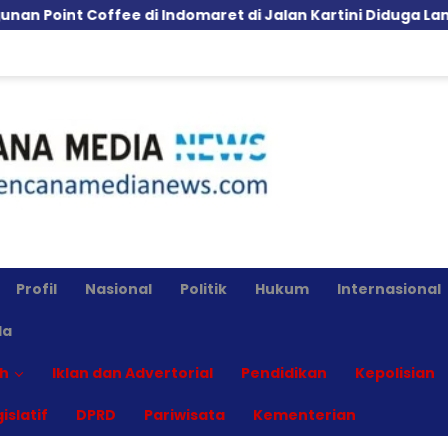
ffee di Indomaret di Jalan Kartini Diduga Langgar GSB, P
Profil
Nasional
Politik
Hukum
Internasional
la
h
Iklan dan Advertorial
Pendidikan
Kepolisian
islatif
DPRD
Pariwisata
Kementerian