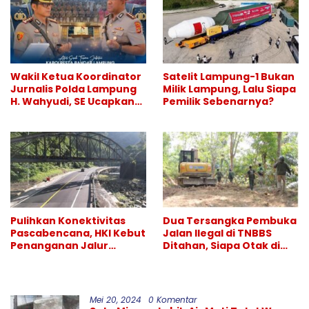
Wakil Ketua Koordinator
Satelit Lampung-1 Bukan
Jurnalis Polda Lampung
Milik Lampung, Lalu Siapa
H. Wahyudi, SE Ucapkan
Pemilik Sebenarnya?
Selamat atas Sertijab
Kapolresta Bandar
Lampung
Pulihkan Konektivitas
Dua Tersangka Pembuka
Pascabencana, HKI Kebut
Jalan Ilegal di TNBBS
Penanganan Jalur
Ditahan, Siapa Otak di
Lembah Anai dan Malalak
Balik Operasi Alat Berat?
Mei 20, 2024
0 Komentar