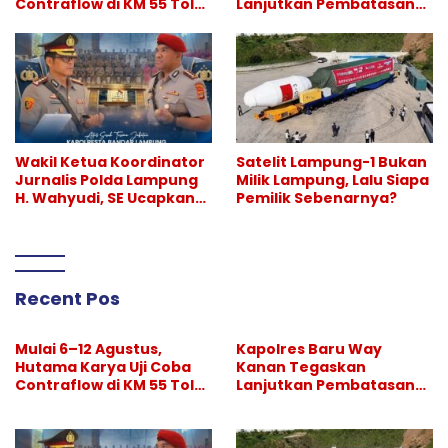
Contraflow di KM 55 Tol
Lanjutkan Pembatasan
Binjai–Langsa
Hiburan Malam, Perang
Melawan Narkoba
Berlanjut
Wakil Ketua Koordinator
Satelit Lampung-1 Bukan
Jurnalis Polda Lampung
Milik Lampung, Lalu Siapa
H. Wahyudi, SE Ucapkan
Pemilik Sebenarnya?
Selamat atas Sertijab
Kapolresta Bandar
Lampung
Recent Pos
Mulai 6–12 Agustus,
Kapolres Baru Way
Hutama Karya Uji Coba
Kanan Tegaskan
Contraflow di KM 55 Tol
Lanjutkan Pembatasan
Binjai–Langsa
Hiburan Malam, Perang
Melawan Narkoba
Berlanjut