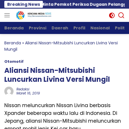
Langsung
isorot, PPWI Minta Pemkot Periksa Dugaan Pelanggaran 
Breaking News
ke
konten
Beranda
Provinsi
Daerah
Profil
Nasional
Politik
Beranda
»
Aliansi Nissan-Mitsubishi Luncurkan Livina Versi
Mungil
Otomotif
Aliansi Nissan-Mitsubishi
Luncurkan Livina Versi Mungil
Redaksi
Maret 16, 2019
Nissan meluncurkan Nissan Livina berbasis
Xpander beberapa waktu lalu di Indonesia. Di
Jepang, aliansi Nissan-Mitsubishi meluncurkan
empat mobil jenis Kei car baru.