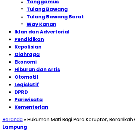
Tanggamus
Tulang Bawang
Tulang Bawang Barat
Way Kanan
Iklan dan Advertorial
Pendidikan
Kepolisian
Olahraga
Ekonomi
Hiburan dan Artis
Otomotif
Legislatif
DPRD
Pariwisata
Kementerian
Beranda
»
Hukuman Mati Bagi Para Koruptor, Beranikah
Lampung