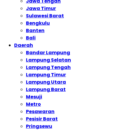
Jawa Tengah
Jawa Timur
Sulawesi Barat
Bengkulu
Banten
Bali
Daerah
Bandar Lampung
Lampung Selatan
Lampung Tengah
Lampung Timur
Lampung Utara
Lampung Barat
Mesuji
Metro
Pesawaran
Pesisir Barat
Pringsewu