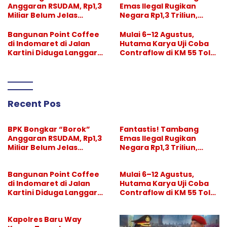
Anggaran RSUDAM, Rp1,3
Emas Ilegal Rugikan
Miliar Belum Jelas
Negara Rp1,3 Triliun,
Pertanggungjawabanny
Pelaksana Divonis
a
Setahun, “Bos Besar” Tak
Bangunan Point Coffee
Mulai 6–12 Agustus,
Tersentuh
di Indomaret di Jalan
Hutama Karya Uji Coba
Kartini Diduga Langgar
Contraflow di KM 55 Tol
GSB, Pemkot Diminta
Binjai–Langsa
Bertindak
Recent Pos
BPK Bongkar “Borok”
Fantastis! Tambang
Anggaran RSUDAM, Rp1,3
Emas Ilegal Rugikan
Miliar Belum Jelas
Negara Rp1,3 Triliun,
Pertanggungjawabanny
Pelaksana Divonis
a
Setahun, “Bos Besar” Tak
Bangunan Point Coffee
Mulai 6–12 Agustus,
Tersentuh
di Indomaret di Jalan
Hutama Karya Uji Coba
Kartini Diduga Langgar
Contraflow di KM 55 Tol
GSB, Pemkot Diminta
Binjai–Langsa
Bertindak
Kapolres Baru Way