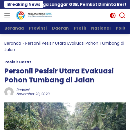
Langsung
Kartini Diduga Langgar GSB, Pemkot Diminta Bertindak
Breaking News
ke
konten
Beranda
Provinsi
Daerah
Profil
Nasional
Politik
Beranda
»
Personil Pesisir Utara Evakuasi Pohon Tumbang di
Jalan
Pesisir Barat
Personil Pesisir Utara Evakuasi
Pohon Tumbang di Jalan
Redaksi
November 23, 2023