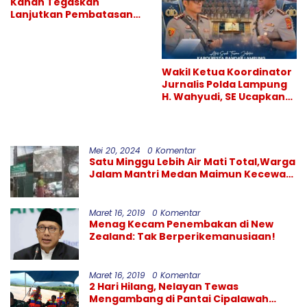
Kanan Tegaskan
Lanjutkan Pembatasan
Hiburan Malam, Perang
Melawan Narkoba
Berlanjut
Wakil Ketua Koordinator
Jurnalis Polda Lampung
H. Wahyudi, SE Ucapkan
Selamat atas Sertijab
Kapolresta Bandar
Lampung
Mei 20, 2024
0 Komentar
Satu Minggu Lebih Air Mati Total,Warga
Jalam Mantri Medan Maimun Kecewa
Kinerja PDAM Tirtanadi
Maret 16, 2019
0 Komentar
Menag Kecam Penembakan di New
Zealand: Tak Berperikemanusiaan!
Maret 16, 2019
0 Komentar
2 Hari Hilang, Nelayan Tewas
Mengambang di Pantai Cipalawah