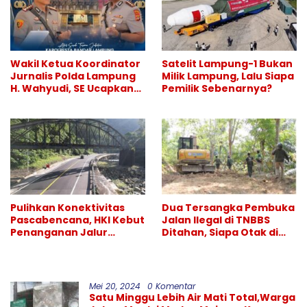
Wakil Ketua Koordinator
Satelit Lampung-1 Bukan
Jurnalis Polda Lampung
Milik Lampung, Lalu Siapa
H. Wahyudi, SE Ucapkan
Pemilik Sebenarnya?
Selamat atas Sertijab
Kapolresta Bandar
Lampung
Pulihkan Konektivitas
Dua Tersangka Pembuka
Pascabencana, HKI Kebut
Jalan Ilegal di TNBBS
Penanganan Jalur
Ditahan, Siapa Otak di
Lembah Anai dan Malalak
Balik Operasi Alat Berat?
Mei 20, 2024
0 Komentar
Satu Minggu Lebih Air Mati Total,Warga