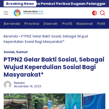
Langsung
t, PPWI Minta Pemkot Periksa Dugaan Pelanggaran GSJ d
Breaking News
ke
konten
Beranda
Provinsi
Daerah
Profil
Nasional
Politik
Beranda
»
PTPN2 Gelar Bakti Sosial, Sebagai Wujud
Keperdulian Sosial Bagi Masyarakat*
Sosial
,
Sumut
PTPN2 Gelar Bakti Sosial, Sebagai
Wujud Keperdulian Sosial Bagi
Masyarakat*
Redaksi
November 16, 2023