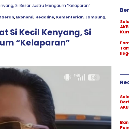
nyang, Si Besar Justru Mengaum “Kelaparan”
Ber
Daerah
,
Ekonomi
,
Headline
,
Kementerian
,
Lampung
,
Sel
AKB
 Si Kecil Kenyang, Si
Kur
Pim
aum “Kelaparan”
Lam
Fan
Tam
Ileg
Neg
Tril
Div
“Bo
Ter
Re
Sel
Ber
AKB
Kur
Res
Ban
Pim
Poi
Pol