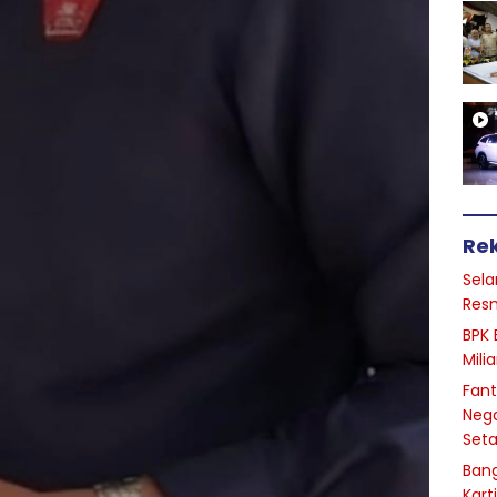
Re
Sela
Resm
BPK 
Mili
Fant
Nega
Seta
Bang
Kart