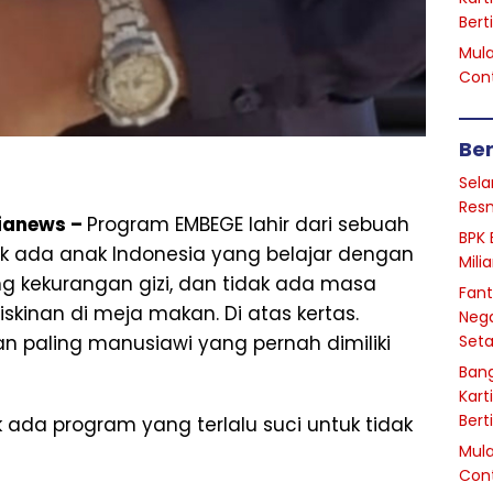
Bert
Mula
Cont
Ber
Sela
Resm
ianews –
Program EMBEGE lahir dari sebuah
BPK 
ak ada anak Indonesia yang belajar dengan
Mili
ang kekurangan gizi, dan tidak ada masa
Fant
kinan di meja makan. Di atas kertas.
Nega
n paling manusiawi yang pernah dimiliki
Seta
Bang
Kart
Bert
 ada program yang terlalu suci untuk tidak
Mula
Cont