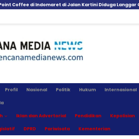
ret di Jalan Kartini Diduga Langgar GSB, Pemkot Diminta 
Profil
Nasional
Politik
Hukum
Internasional
la
h
Iklan dan Advertorial
Pendidikan
Kepolisian
islatif
DPRD
Pariwisata
Kementerian