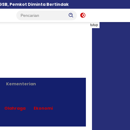
Bertindak
Pembangunan Hostel Melana Disorot, PP
tutup
Kementerian
Olahraga
Ekonomi