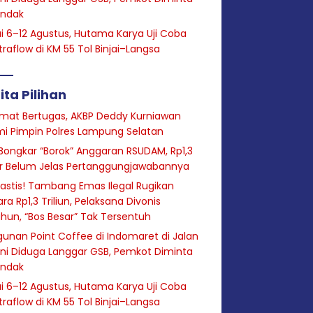
indak
i 6–12 Agustus, Hutama Karya Uji Coba
raflow di KM 55 Tol Binjai–Langsa
ita Pilihan
mat Bertugas, AKBP Deddy Kurniawan
i Pimpin Polres Lampung Selatan
Bongkar “Borok” Anggaran RSUDAM, Rp1,3
ar Belum Jelas Pertanggungjawabannya
astis! Tambang Emas Ilegal Rugikan
ra Rp1,3 Triliun, Pelaksana Divonis
hun, “Bos Besar” Tak Tersentuh
unan Point Coffee di Indomaret di Jalan
ini Diduga Langgar GSB, Pemkot Diminta
indak
i 6–12 Agustus, Hutama Karya Uji Coba
raflow di KM 55 Tol Binjai–Langsa