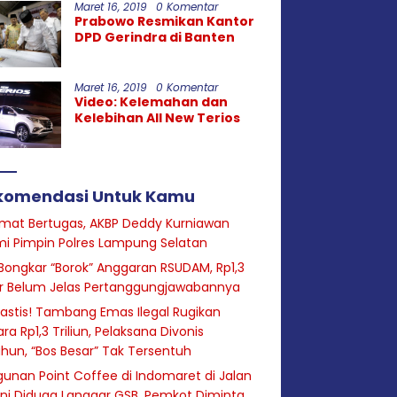
Maret 16, 2019
0 Komentar
Prabowo Resmikan Kantor
DPD Gerindra di Banten
Maret 16, 2019
0 Komentar
Video: Kelemahan dan
Kelebihan All New Terios
komendasi Untuk Kamu
mat Bertugas, AKBP Deddy Kurniawan
i Pimpin Polres Lampung Selatan
Bongkar “Borok” Anggaran RSUDAM, Rp1,3
ar Belum Jelas Pertanggungjawabannya
astis! Tambang Emas Ilegal Rugikan
ra Rp1,3 Triliun, Pelaksana Divonis
hun, “Bos Besar” Tak Tersentuh
unan Point Coffee di Indomaret di Jalan
ini Diduga Langgar GSB, Pemkot Diminta