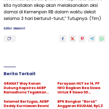
kita nyatakan sikap akan melaksanakan aksi
damai di Kemenpan RB dalam waktu dekat
selama 3 hari berturut-turut,” Tutupnya. (Tim)
Editor: Melann1
Berita Terkait
GRANAT Way Kanan
Perayaan HUT ke 14, PP
Dukung Kapolres AKBP
IWO Bagikan Bea Siswa
Ramadhona Tegakkan
Untuk 8 Siswa SD
Larangan Hiburan Malam
Muhammadiyah 16 Jaksel
Selamat Bertugas, AKBP
BPK Bongkar “Borok”
Deddy Kurniawan Resmi
Anggaran RSUDAM, Rp1,3