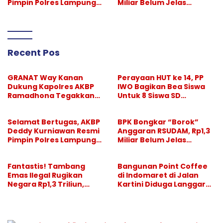
Pimpin Polres Lampung
Miliar Belum Jelas
Selatan
Pertanggungjawabanny
a
Recent Pos
GRANAT Way Kanan
Perayaan HUT ke 14, PP
Dukung Kapolres AKBP
IWO Bagikan Bea Siswa
Ramadhona Tegakkan
Untuk 8 Siswa SD
Larangan Hiburan Malam
Muhammadiyah 16 Jaksel
Selamat Bertugas, AKBP
BPK Bongkar “Borok”
Deddy Kurniawan Resmi
Anggaran RSUDAM, Rp1,3
Pimpin Polres Lampung
Miliar Belum Jelas
Selatan
Pertanggungjawabanny
a
Fantastis! Tambang
Bangunan Point Coffee
Emas Ilegal Rugikan
di Indomaret di Jalan
Negara Rp1,3 Triliun,
Kartini Diduga Langgar
Pelaksana Divonis
GSB, Pemkot Diminta
Setahun, “Bos Besar” Tak
Bertindak
Tersentuh