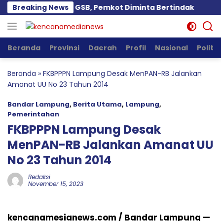
Langsung
 Diduga Langgar GSB, Pemkot Diminta Bertindak
Breaking News
Pem
ke
konten
Beranda
Provinsi
Daerah
Profil
Nasional
Politik
Beranda
»
FKBPPPN Lampung Desak MenPAN-RB Jalankan
Amanat UU No 23 Tahun 2014
Bandar Lampung
,
Berita Utama
,
Lampung
,
Pemerintahan
FKBPPPN Lampung Desak
MenPAN-RB Jalankan Amanat UU
No 23 Tahun 2014
Redaksi
November 15, 2023
kencanamesianews.com / Bandar Lampung —