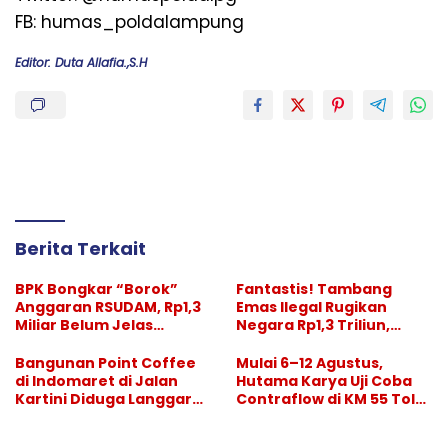
FB: humas_poldalampung
Editor: Duta Allafia.,S.H
Berita Terkait
BPK Bongkar “Borok”
Fantastis! Tambang
Anggaran RSUDAM, Rp1,3
Emas Ilegal Rugikan
Miliar Belum Jelas
Negara Rp1,3 Triliun,
Pertanggungjawabanny
Pelaksana Divonis
a
Setahun, “Bos Besar” Tak
Bangunan Point Coffee
Mulai 6–12 Agustus,
Tersentuh
di Indomaret di Jalan
Hutama Karya Uji Coba
Kartini Diduga Langgar
Contraflow di KM 55 Tol
GSB, Pemkot Diminta
Binjai–Langsa
Bertindak