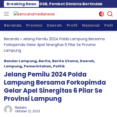
Langsung
Diduga Langgar GSB, Pemkot Diminta Bertindak
Breaking News
Pemb
ke
konten
Beranda
Provinsi
Daerah
Profil
Nasional
Politik
Beranda
»
Jelang Pemilu 2024 Polda Lampung Bersama
Forkopimda Gelar Apel Sinergitas 6 Pilar Se Provinsi
Lampung
Bandar Lampung
,
Berita
,
Berita Utama
,
Daerah
,
Lampung
,
Pemerintahan
,
Politik
Jelang Pemilu 2024 Polda
Lampung Bersama Forkopimda
Gelar Apel Sinergitas 6 Pilar Se
Provinsi Lampung
Redaksi
Oktober 12, 2023