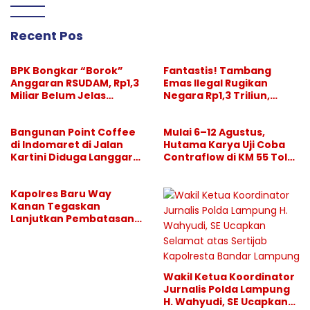
Recent Pos
BPK Bongkar “Borok”
Fantastis! Tambang
Anggaran RSUDAM, Rp1,3
Emas Ilegal Rugikan
Miliar Belum Jelas
Negara Rp1,3 Triliun,
Pertanggungjawabanny
Pelaksana Divonis
a
Setahun, “Bos Besar” Tak
Bangunan Point Coffee
Mulai 6–12 Agustus,
Tersentuh
di Indomaret di Jalan
Hutama Karya Uji Coba
Kartini Diduga Langgar
Contraflow di KM 55 Tol
GSB, Pemkot Diminta
Binjai–Langsa
Bertindak
Kapolres Baru Way
Kanan Tegaskan
Lanjutkan Pembatasan
Hiburan Malam, Perang
Melawan Narkoba
Berlanjut
Wakil Ketua Koordinator
Jurnalis Polda Lampung
H. Wahyudi, SE Ucapkan