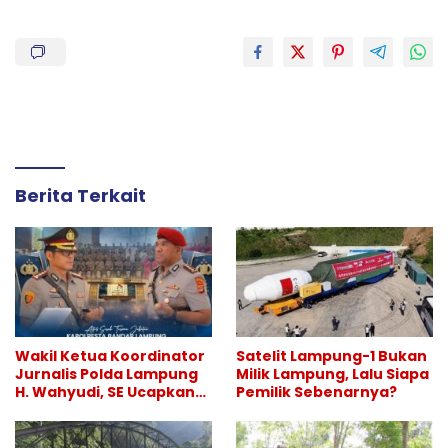
Berita Terkait
Wakil Ketua Koordinator
Satelit Lampung-1 Bukan
Jurnalis Polda Lampung
Milik Lampung, Lalu Siapa
H. Wahyudi, SE Ucapkan
Pemilik Sebenarnya?
Selamat atas Sertijab
Kapolresta Bandar
Lampung