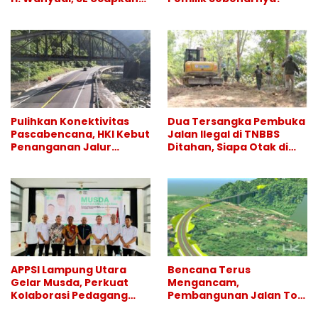
Selamat atas Sertijab
Kapolresta Bandar
Lampung
Pulihkan Konektivitas
Dua Tersangka Pembuka
Pascabencana, HKI Kebut
Jalan Ilegal di TNBBS
Penanganan Jalur
Ditahan, Siapa Otak di
Lembah Anai dan Malalak
Balik Operasi Alat Berat?
APPSI Lampung Utara
Bencana Terus
Gelar Musda, Perkuat
Mengancam,
Kolaborasi Pedagang
Pembangunan Jalan Tol
Pasar Menuju Indonesia
Bukittinggi–Padang