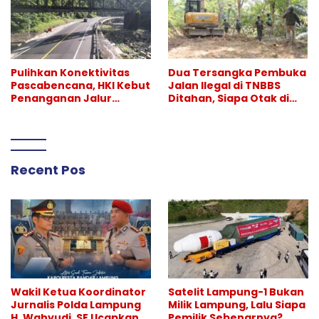
Pulihkan Konektivitas
Dua Tersangka Pembuka
Pascabencana, HKI Kebut
Jalan Ilegal di TNBBS
Penanganan Jalur
Ditahan, Siapa Otak di
Lembah Anai dan Malalak
Balik Operasi Alat Berat?
Recent Pos
Wakil Ketua Koordinator
Satelit Lampung-1 Bukan
Jurnalis Polda Lampung
Milik Lampung, Lalu Siapa
H. Wahyudi, SE Ucapkan
Pemilik Sebenarnya?