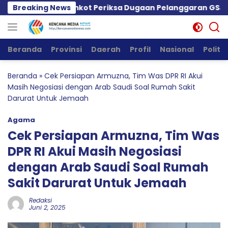
Langsung
Minta Pemkot Periksa Dugaan Pelanggaran GSJ dan Tata 
Breaking News
ke
konten
Beranda
Provinsi
Daerah
Profil
Nasional
Politik
Beranda
»
Cek Persiapan Armuzna, Tim Was DPR RI Akui
Masih Negosiasi dengan Arab Saudi Soal Rumah Sakit
Darurat Untuk Jemaah
Agama
Cek Persiapan Armuzna, Tim Was
DPR RI Akui Masih Negosiasi
dengan Arab Saudi Soal Rumah
Sakit Darurat Untuk Jemaah
Redaksi
Juni 2, 2025