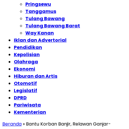
Pringsewu
Tanggamus
Tulang Bawang
Tulang Bawang Barat
Way Kanan
Iklan dan Advertorial
Pendidikan
Kepolisian
Olahraga
Ekonomi
Hiburan dan Artis
Otomotif
Legislatif
DPRD
Pariwisata
Kementerian
Beranda
»
Bantu Korban Banjir, Relawan Ganjar-