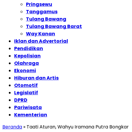
Pringsewu
Tanggamus
Tulang Bawang
Tulang Bawang Barat
Way Kanan
Iklan dan Advertorial
Pendidikan
Kepolisian
Olahraga
Ekonomi
Hiburan dan Artis
Otomotif
Legislatif
DPRD
Pariwisata
Kementerian
Beranda
»
Taati Aturan, Wahyu Iramana Putra Bongkar