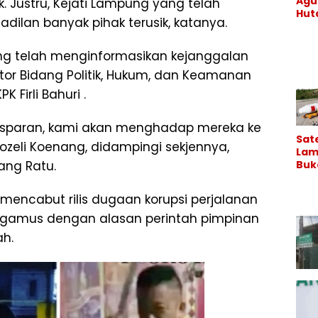
Agu
k. Justru, Kejati Lampung yang telah
Hu
adilan banyak pihak terusik, katanya.
Kary
Co
Con
ng telah menginformasikan kejanggalan
di K
ator Bidang Politik, Hukum, dan Keamanan
Binj
Lan
Firli Bahuri .
ransparan, kami akan menghadap mereka ke
Sate
rozeli Koenang, didampingi sekjennya,
Lam
Buk
ang Ratu.
Lam
Lal
 mencabut rilis dugaan korupsi perjalanan
Pem
Seb
gamus dengan alasan perintah pimpinan
a?
ah.