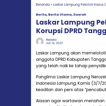
Beranda
»
Laskar Lampung Pelototi Kasu
Berita
,
Berita Utama
,
Daerah
Laskar Lampung Pel
Korupsi DPRD Tan
Redaksi
Juli 14, 2023
Laskar Lampung akan memelototi
anggota DPRD Kabupaten Tanggamu
yang telah naik ke tahap penyidikan
Panglima Laskar Lampung Neroz
Indonesia Lampung,
Kamis (3/7/20
keadilan dan pers atas “pencabutan
Alasan agar wartawan menahan be