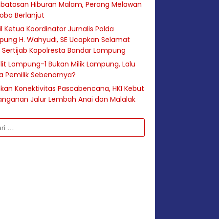
batasan Hiburan Malam, Perang Melawan
oba Berlanjut
l Ketua Koordinator Jurnalis Polda
pung H. Wahyudi, SE Ucapkan Selamat
 Sertijab Kapolresta Bandar Lampung
lit Lampung-1 Bukan Milik Lampung, Lalu
a Pemilik Sebenarnya?
hkan Konektivitas Pascabencana, HKI Kebut
anganan Jalur Lembah Anai dan Malalak
k: