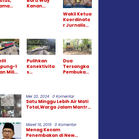
stus,
Baru Way
tama
Kanan
a Uji
Tegaskan
Wakil Ketua
ba
Lanjutkan
Koordinato
traflow
Pembatasa
r Jurnalis
M 55 Tol
n Hiburan
Polda
ai–
Malam,
Lampung H.
gsa
Perang
Wahyudi, SE
Melawan
Ucapkan
Narkoba
Selamat
Berlanjut
atas
lit
Pulihkan
Dua
Sertijab
pung-1
Konektivita
Tersangka
Kapolresta
an Milik
s
Pembuka
Bandar
pung,
Pascabenc
Jalan Ilegal
Lampung
u Siapa
ana, HKI
di TNBBS
ilik
Kebut
Ditahan,
enarny
Penangana
Siapa Otak
Mei 20, 2024
0 Komentar
n Jalur
di Balik
Satu Minggu Lebih Air Mati
Lembah
Operasi
Total,Warga Jalam Mantri
Anai dan
Alat Berat?
Medan Maimun Kecewa
Malalak
Kinerja PDAM Tirtanadi
Maret 16, 2019
0 Komentar
Menag Kecam
Penembakan di New