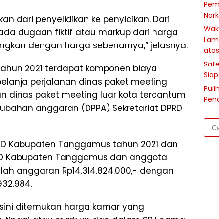
Pem
Nark
kan dari penyelidikan ke penyidikan. Dari
Waki
 ada dugaan fiktif atau markup dari harga
Lam
ingkan dengan harga sebenarnya,” jelasnya.
atas
Sate
hun 2021 terdapat komponen biaya
Siap
lanja perjalanan dinas paket meeting
Puli
an dinas paket meeting luar kota tercantum
Pen
bahan anggaran (DPPA) Sekretariat DPRD
Cari
untu
BD Kabupaten Tanggamus tahun 2021 dan
PRD Kabupaten Tanggamus dan anggota
ah anggaran Rp14.314.824.000,- dengan
932.984.
disini ditemukan harga kamar yang