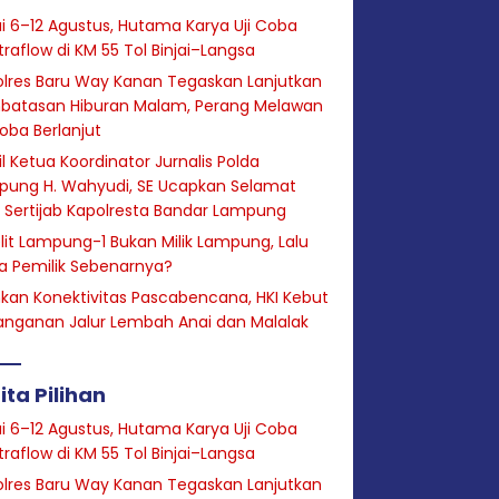
i 6–12 Agustus, Hutama Karya Uji Coba
raflow di KM 55 Tol Binjai–Langsa
lres Baru Way Kanan Tegaskan Lanjutkan
batasan Hiburan Malam, Perang Melawan
oba Berlanjut
l Ketua Koordinator Jurnalis Polda
pung H. Wahyudi, SE Ucapkan Selamat
 Sertijab Kapolresta Bandar Lampung
lit Lampung-1 Bukan Milik Lampung, Lalu
a Pemilik Sebenarnya?
hkan Konektivitas Pascabencana, HKI Kebut
anganan Jalur Lembah Anai dan Malalak
ita Pilihan
i 6–12 Agustus, Hutama Karya Uji Coba
raflow di KM 55 Tol Binjai–Langsa
lres Baru Way Kanan Tegaskan Lanjutkan