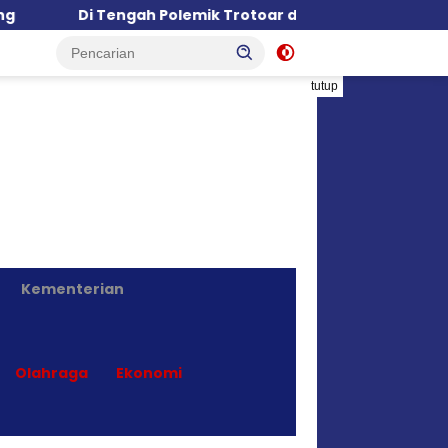
engah Polemik Trotoar dan Halte, GEPAK Lampung Dorong Kr
tutup
Kementerian
Olahraga
Ekonomi