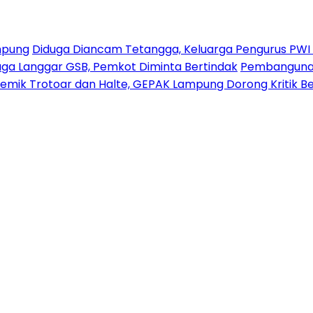
mpung
Diduga Diancam Tetangga, Keluarga Pengurus PWI La
duga Langgar GSB, Pemkot Diminta Bertindak
Pembangunan 
emik Trotoar dan Halte, GEPAK Lampung Dorong Kritik Ber