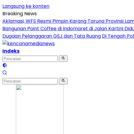
Langsung ke konten
Breaking News
Aklamasi, WFS Resmi Pimpin Karang Taruna Provinsi La
Bangunan Point Coffee di Indomaret di Jalan Kartini Di
Dugaan Pelanggaran GSJ dan Tata Ruang
Di Tengah Pol
Indeks