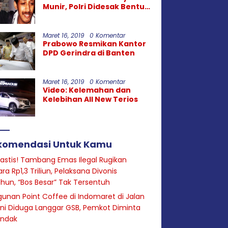
Munir, Polri Didesak Bentuk
Tim Khusus
Maret 16, 2019
0 Komentar
Prabowo Resmikan Kantor
DPD Gerindra di Banten
Maret 16, 2019
0 Komentar
Video: Kelemahan dan
Kelebihan All New Terios
komendasi Untuk Kamu
astis! Tambang Emas Ilegal Rugikan
ra Rp1,3 Triliun, Pelaksana Divonis
hun, “Bos Besar” Tak Tersentuh
unan Point Coffee di Indomaret di Jalan
ini Diduga Langgar GSB, Pemkot Diminta
indak