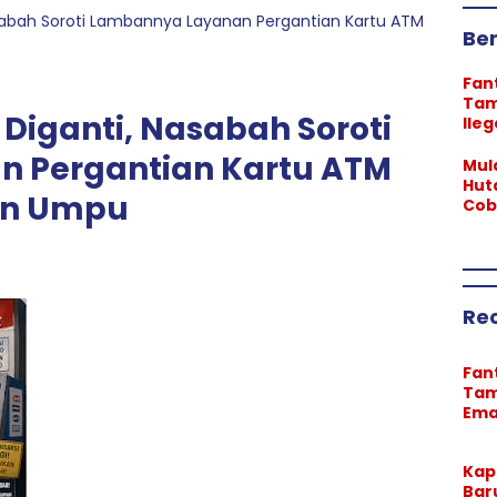
sabah Soroti Lambannya Layanan Pergantian Kartu ATM
Ber
Fan
Tam
Diganti, Nasabah Soroti
Ileg
Neg
 Pergantian Kartu ATM
Tril
Mul
Div
Hut
an Umpu
“Bo
Cob
Ter
KM 5
Lan
Re
Fan
Ta
Ema
Rug
Neg
Kap
Rp1,
Bar
Tril