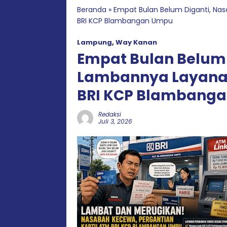
Beranda
»
Empat Bulan Belum Diganti, Na
BRI KCP Blambangan Umpu
Lampung
,
Way Kanan
Empat Bulan Belum 
Lambannya Layanan
BRI KCP Blambang
Redaksi
Juli 3, 2026