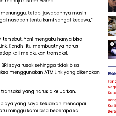
n menuju sistem BRImo.
 menunggu, tetapi jawabannya masih
agai nasabah tentu kami sangat kecewa,”
M tersebut, Yoni mengaku hanya bisa
Link. Kondisi itu membuatnya harus
iap kali melakukan transaksi.
 BRI saya rusak sehingga tidak bisa
paksa menggunakan ATM Link yang dikenakan
Re
Fant
Nega
transaksi yang harus dikeluarkan.
Seta
Bang
ta, biaya yang saya keluarkan mencapai
Kart
satu minggu kami bisa beberapa kali
Bert