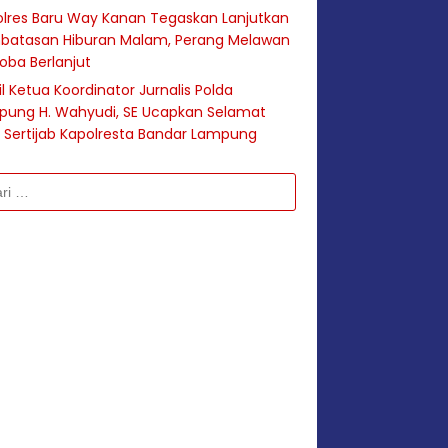
lres Baru Way Kanan Tegaskan Lanjutkan
batasan Hiburan Malam, Perang Melawan
oba Berlanjut
l Ketua Koordinator Jurnalis Polda
pung H. Wahyudi, SE Ucapkan Selamat
 Sertijab Kapolresta Bandar Lampung
k: