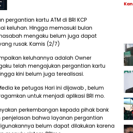
Kan
Pel
Teg
Div
Lan
Set
ergantian kartu ATM di BRI KCP
Pem
“Bo
n H
Tak
i keluhan. Hingga memasuki bulan
Mal
Ter
h nasabah mengaku belum juga dapat
Per
Mel
ang rusak. Kamis (2/7)
Nar
Ber
mpaikan keluhannya adalah Owner
engaku telah mengajukan pergantian kartu
ngga kini belum juga terealisasi.
Media ke petugas Hari ini dijawab , belum
agamkan untuk menjadi aplikasi BRI mo.
anyakan perkembangan kepada pihak bank
h penjelasan bahwa layanan pergantian
 digunakannya belum dapat dilakukan karena