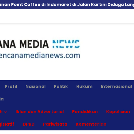
ffee di Indomaret di Jalan Kartini Diduga Langgar GSB, P
Profil
Nasional
Politik
Hukum
Internasional
la
h
Iklan dan Advertorial
Pendidikan
Kepolisian
islatif
DPRD
Pariwisata
Kementerian