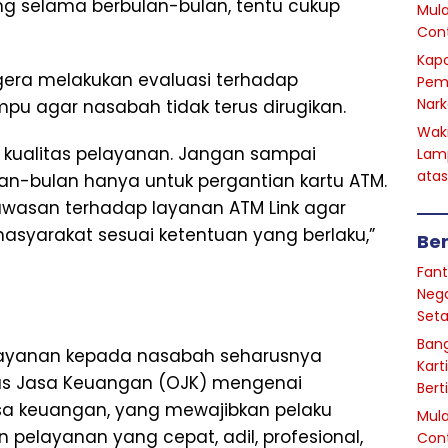
ung selama berbulan-bulan, tentu cukup
Mula
Cont
Kapo
gera melakukan evaluasi terhadap
Pem
Nark
u agar nasabah tidak terus dirugikan.
Waki
 kualitas pelayanan. Jangan sampai
Lam
atas
n-bulan hanya untuk pergantian kartu ATM.
gawasan terhadap layanan ATM Link agar
syarakat sesuai ketentuan yang berlaku,”
Ber
Fant
Nega
Seta
Bang
layanan kepada nasabah seharusnya
Kart
as Jasa Keuangan (OJK) mengenai
Bert
sa keuangan, yang mewajibkan pelaku
Mula
pelayanan yang cepat, adil, profesional,
Cont