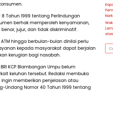
 konsumen.
Kapo
Pem
 8 Tahun 1999 tentang Perlindungan
Nark
umen berhak memperoleh kenyamanan,
Waki
Lam
nar, jujur, dan tidak diskriminatif.
atas
ATM hingga berbulan-bulan dinilai perlu
Cari
layanan kepada masyarakat dapat berjalan
untu
kan kerugian bagi nasabah.
ihak BRI KCP Blambangan Umpu belum
kait keluhan tersebut. Redaksi membuka
I ingin memberikan penjelasan atau
dang-Undang Nomor 40 Tahun 1999 tentang