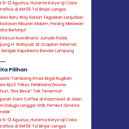
i 6–12 Agustus, Hutama Karya Uji Coba
raflow di KM 55 Tol Binjai–Langsa
lres Baru Way Kanan Tegaskan Lanjutkan
batasan Hiburan Malam, Perang Melawan
oba Berlanjut
l Ketua Koordinator Jurnalis Polda
pung H. Wahyudi, SE Ucapkan Selamat
 Sertijab Kapolresta Bandar Lampung
ita Pilihan
astis! Tambang Emas Ilegal Rugikan
ra Rp1,3 Triliun, Pelaksana Divonis
hun, “Bos Besar” Tak Tersentuh
unan Point Coffee di Indomaret di Jalan
ini Diduga Langgar GSB, Pemkot Diminta
indak
i 6–12 Agustus, Hutama Karya Uji Coba
raflow di KM 55 Tol Binjai–Langsa