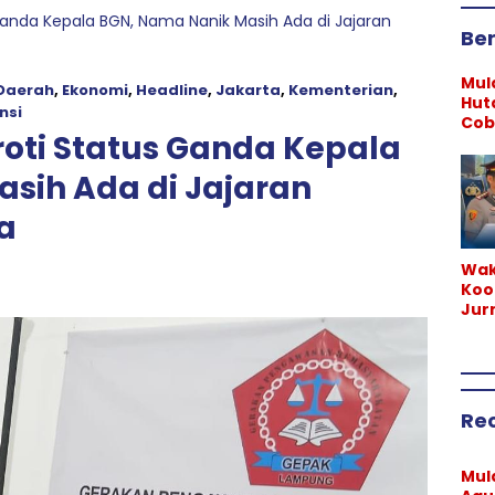
anda Kepala BGN, Nama Nanik Masih Ada di Jajaran
Ber
Mul
Daerah
,
Ekonomi
,
Headline
,
Jakarta
,
Kementerian
,
Hut
nsi
Cob
oti Status Ganda Kepala
KM 5
Lan
sih Ada di Jajaran
a
Wak
Koo
Jur
Lam
Wah
Uca
atas
Kap
Re
La
Mul