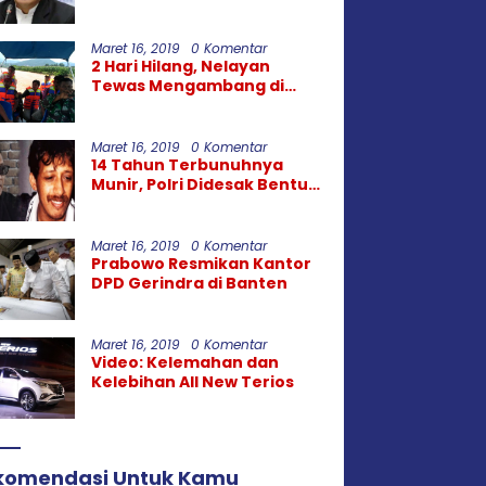
Zealand: Tak
Berperikemanusiaan!
Maret 16, 2019
0 Komentar
2 Hari Hilang, Nelayan
Tewas Mengambang di
Pantai Cipalawah Garut
Maret 16, 2019
0 Komentar
14 Tahun Terbunuhnya
Munir, Polri Didesak Bentuk
Tim Khusus
Maret 16, 2019
0 Komentar
Prabowo Resmikan Kantor
DPD Gerindra di Banten
Maret 16, 2019
0 Komentar
Video: Kelemahan dan
Kelebihan All New Terios
komendasi Untuk Kamu