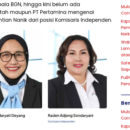
ala BGN, hingga kini belum ada
Mula
tah maupun PT Pertamina mengenai
Cont
ian Nanik dari posisi Komisaris Independen.
Kapo
Pem
Nark
Waki
Lam
atas
Sate
Siap
Puli
Pen
Ber
Mula
Cont
Kapo