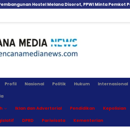
stel Melana Disorot, PPWI Minta Pemkot Periksa Dugaan
Profil
Nasional
Politik
Hukum
Internasional
la
h
Iklan dan Advertorial
Pendidikan
Kepolisian
islatif
DPRD
Pariwisata
Kementerian