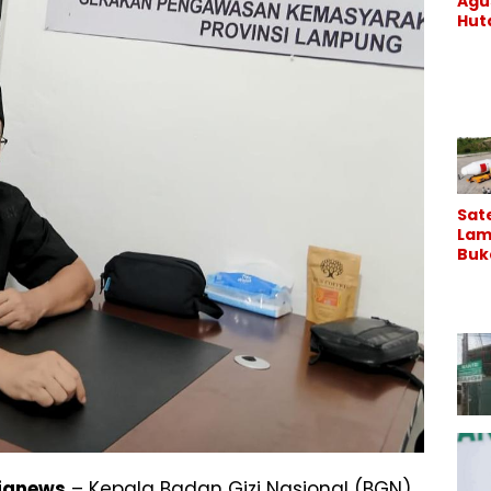
Agu
Hu
Kary
Co
Con
di K
Binj
Lan
Sate
Lam
Buk
Lam
Lal
Pem
Seb
a?
ianews
– Kepala Badan Gizi Nasional (BGN),