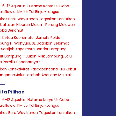
i 6–12 Agustus, Hutama Karya Uji Coba
raflow di KM 55 Tol Binjai–Langsa
lres Baru Way Kanan Tegaskan Lanjutkan
batasan Hiburan Malam, Perang Melawan
oba Berlanjut
l Ketua Koordinator Jurnalis Polda
pung H. Wahyudi, SE Ucapkan Selamat
 Sertijab Kapolresta Bandar Lampung
lit Lampung-1 Bukan Milik Lampung, Lalu
a Pemilik Sebenarnya?
hkan Konektivitas Pascabencana, HKI Kebut
anganan Jalur Lembah Anai dan Malalak
ita Pilihan
i 6–12 Agustus, Hutama Karya Uji Coba
raflow di KM 55 Tol Binjai–Langsa
lres Baru Way Kanan Tegaskan Lanjutkan