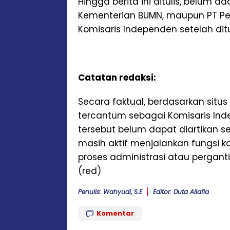
Hingga berita ini ditulis, belum a
Kementerian BUMN, maupun PT Per
Komisaris Independen setelah dit
Catatan redaksi:
Secara faktual, berdasarkan situs
tercantum sebagai Komisaris In
tersebut belum dapat diartikan 
masih aktif menjalankan fungsi 
proses administrasi atau pergan
(red)
Penulis: Wahyudi, S.e
Editor: Duta Allafia
Komentar