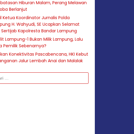
batasan Hiburan Malam, Perang Melawan
oba Berlanjut
l Ketua Koordinator Jurnalis Polda
pung H. Wahyudi, SE Ucapkan Selamat
 Sertijab Kapolresta Bandar Lampung
lit Lampung-1 Bukan Milik Lampung, Lalu
a Pemilik Sebenarnya?
hkan Konektivitas Pascabencana, HKI Kebut
anganan Jalur Lembah Anai dan Malalak
k: