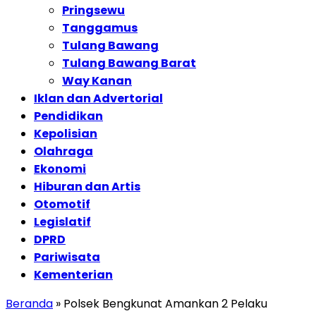
Pringsewu
Tanggamus
Tulang Bawang
Tulang Bawang Barat
Way Kanan
Iklan dan Advertorial
Pendidikan
Kepolisian
Olahraga
Ekonomi
Hiburan dan Artis
Otomotif
Legislatif
DPRD
Pariwisata
Kementerian
Beranda
»
Polsek Bengkunat Amankan 2 Pelaku