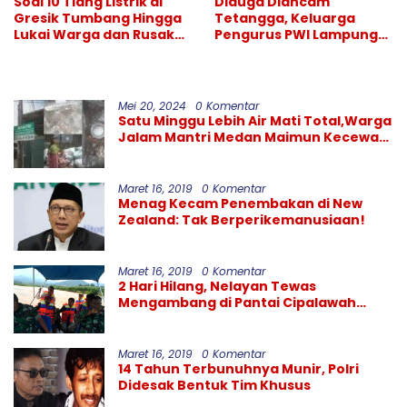
Soal 10 Tiang Listrik di
Diduga Diancam
Gresik Tumbang Hingga
Tetangga, Keluarga
Lukai Warga dan Rusak
Pengurus PWI Lampung
Mobil, GM PLN UID Jatim
Lapor Polisi, Dikawal
Bungkam
Legislator dan Jurnalis
Mei 20, 2024
0 Komentar
Satu Minggu Lebih Air Mati Total,Warga
Jalam Mantri Medan Maimun Kecewa
Kinerja PDAM Tirtanadi
Maret 16, 2019
0 Komentar
Menag Kecam Penembakan di New
Zealand: Tak Berperikemanusiaan!
Maret 16, 2019
0 Komentar
2 Hari Hilang, Nelayan Tewas
Mengambang di Pantai Cipalawah
Garut
Maret 16, 2019
0 Komentar
14 Tahun Terbunuhnya Munir, Polri
Didesak Bentuk Tim Khusus