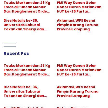
Teuku Markam dan 28 Kg
PMI Way Kanan Gelar
Emas di Puncak Monas:
Donor Darah Meriahkan
Dari Konglomerat Orde
HUT ke-25 Partai
Lama hingga Dilupakan
Demokrat, Puluhan
Sejarah
Warga Antusias
Dies Natalis ke-36,
Aklamasi, WFS Resmi
Berdonor
Universitas Saburai
Pimpin Karang Taruna
Tekankan Sinergi dan
Provinsi Lampung
Kualitas Pendidikan
Recent Pos
Teuku Markam dan 28 Kg
PMI Way Kanan Gelar
Emas di Puncak Monas:
Donor Darah Meriahkan
Dari Konglomerat Orde
HUT ke-25 Partai
Lama hingga Dilupakan
Demokrat, Puluhan
Sejarah
Warga Antusias
Dies Natalis ke-36,
Aklamasi, WFS Resmi
Berdonor
Universitas Saburai
Pimpin Karang Taruna
Tekankan Sinergi dan
Provinsi Lampung
Kualitas Pendidikan