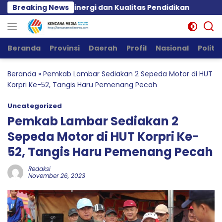
Langsung
ekankan Sinergi dan Kualitas Pendidikan
Breaking News
Aklamasi, 
ke
konten
Beranda
Provinsi
Daerah
Profil
Nasional
Politik
Beranda
»
Pemkab Lambar Sediakan 2 Sepeda Motor di HUT
Korpri Ke-52, Tangis Haru Pemenang Pecah
Uncategorized
Pemkab Lambar Sediakan 2
Sepeda Motor di HUT Korpri Ke-
52, Tangis Haru Pemenang Pecah
Redaksi
November 26, 2023