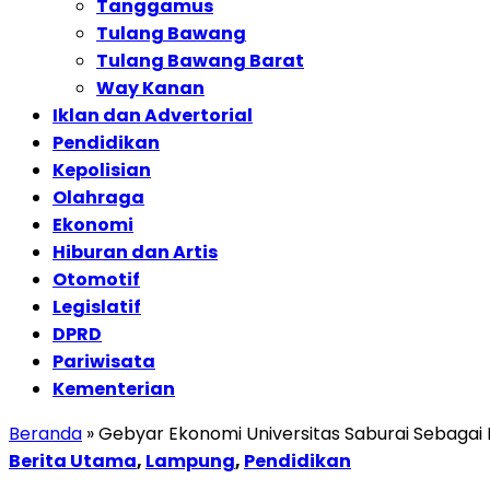
Tanggamus
Tulang Bawang
Tulang Bawang Barat
Way Kanan
Iklan dan Advertorial
Pendidikan
Kepolisian
Olahraga
Ekonomi
Hiburan dan Artis
Otomotif
Legislatif
DPRD
Pariwisata
Kementerian
Beranda
»
Gebyar Ekonomi Universitas Saburai Sebagai 
Berita Utama
,
Lampung
,
Pendidikan