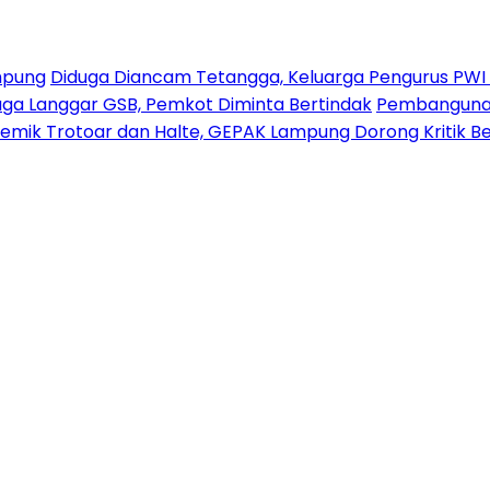
mpung
Diduga Diancam Tetangga, Keluarga Pengurus PWI La
duga Langgar GSB, Pemkot Diminta Bertindak
Pembangunan 
emik Trotoar dan Halte, GEPAK Lampung Dorong Kritik Ber