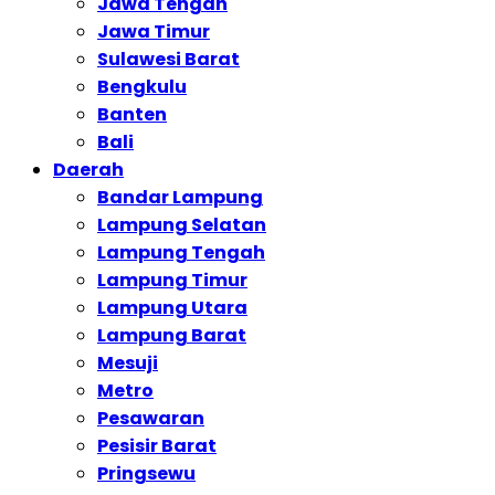
Jawa Tengah
Jawa Timur
Sulawesi Barat
Bengkulu
Banten
Bali
Daerah
Bandar Lampung
Lampung Selatan
Lampung Tengah
Lampung Timur
Lampung Utara
Lampung Barat
Mesuji
Metro
Pesawaran
Pesisir Barat
Pringsewu