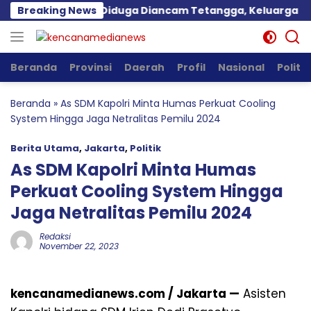
Langsung
mpung
Breaking News
Diduga Diancam Tetangga, Keluarga Pengurus
ke
konten
Beranda
Provinsi
Daerah
Profil
Nasional
Politik
Beranda
»
As SDM Kapolri Minta Humas Perkuat Cooling
System Hingga Jaga Netralitas Pemilu 2024
Berita Utama
,
Jakarta
,
Politik
As SDM Kapolri Minta Humas
Perkuat Cooling System Hingga
Jaga Netralitas Pemilu 2024
Redaksi
November 22, 2023
kencanamedianews.com / Jakarta —
Asisten