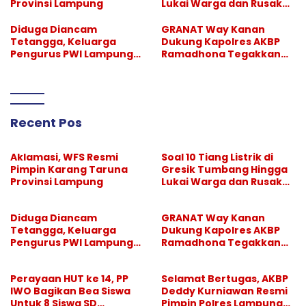
Provinsi Lampung
Lukai Warga dan Rusak
Mobil, GM PLN UID Jatim
Bungkam
Diduga Diancam
GRANAT Way Kanan
Tetangga, Keluarga
Dukung Kapolres AKBP
Pengurus PWI Lampung
Ramadhona Tegakkan
Lapor Polisi, Dikawal
Larangan Hiburan Malam
Legislator dan Jurnalis
Recent Pos
Aklamasi, WFS Resmi
Soal 10 Tiang Listrik di
Pimpin Karang Taruna
Gresik Tumbang Hingga
Provinsi Lampung
Lukai Warga dan Rusak
Mobil, GM PLN UID Jatim
Bungkam
Diduga Diancam
GRANAT Way Kanan
Tetangga, Keluarga
Dukung Kapolres AKBP
Pengurus PWI Lampung
Ramadhona Tegakkan
Lapor Polisi, Dikawal
Larangan Hiburan Malam
Legislator dan Jurnalis
Perayaan HUT ke 14, PP
Selamat Bertugas, AKBP
IWO Bagikan Bea Siswa
Deddy Kurniawan Resmi
Untuk 8 Siswa SD
Pimpin Polres Lampung