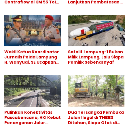
Contraflow di KM 55 Tol
Lanjutkan Pembatasan
Binjai–Langsa
Hiburan Malam, Perang
Melawan Narkoba
Berlanjut
Wakil Ketua Koordinator
Satelit Lampung-1 Bukan
Jurnalis Polda Lampung
Milik Lampung, Lalu Siapa
H. Wahyudi, SE Ucapkan
Pemilik Sebenarnya?
Selamat atas Sertijab
Kapolresta Bandar
Lampung
Pulihkan Konektivitas
Dua Tersangka Pembuka
Pascabencana, HKI Kebut
Jalan Ilegal di TNBBS
Penanganan Jalur
Ditahan, Siapa Otak di
Lembah Anai dan Malalak
Balik Operasi Alat Berat?