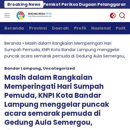
Langsung
WI Minta Pemkot Periksa Dugaan Pelanggaran GSJ dan Ta
Breaking News
ke
konten
Beranda
Provinsi
Daerah
Profil
Nasional
Politik
Beranda
»
Masih dalam Rangkaian Memperingati Hari
Sumpah Pemuda, KNPI Kota Bandar Lampung menggelar
puncak acara semarak pemuda di Gedung Aula Semergou,
Bandar Lampung
,
Uncategorized
Masih dalam Rangkaian
Memperingati Hari Sumpah
Pemuda, KNPI Kota Bandar
Lampung menggelar puncak
acara semarak pemuda di
Gedung Aula Semergou,