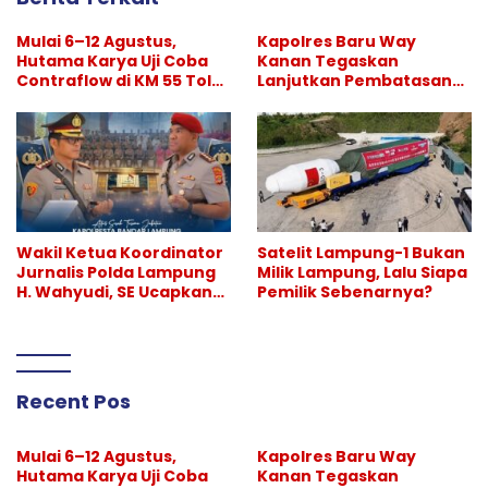
Mulai 6–12 Agustus,
Kapolres Baru Way
Hutama Karya Uji Coba
Kanan Tegaskan
Contraflow di KM 55 Tol
Lanjutkan Pembatasan
Binjai–Langsa
Hiburan Malam, Perang
Melawan Narkoba
Berlanjut
Wakil Ketua Koordinator
Satelit Lampung-1 Bukan
Jurnalis Polda Lampung
Milik Lampung, Lalu Siapa
H. Wahyudi, SE Ucapkan
Pemilik Sebenarnya?
Selamat atas Sertijab
Kapolresta Bandar
Lampung
Recent Pos
Mulai 6–12 Agustus,
Kapolres Baru Way
Hutama Karya Uji Coba
Kanan Tegaskan