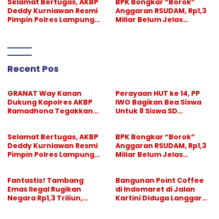
Selamat Bertugas, AKBP
BPK Bongkar “Borok”
Deddy Kurniawan Resmi
Anggaran RSUDAM, Rp1,3
Pimpin Polres Lampung
Miliar Belum Jelas
Selatan
Pertanggungjawabanny
a
Recent Pos
GRANAT Way Kanan
Perayaan HUT ke 14, PP
Dukung Kapolres AKBP
IWO Bagikan Bea Siswa
Ramadhona Tegakkan
Untuk 8 Siswa SD
Larangan Hiburan Malam
Muhammadiyah 16 Jaksel
Selamat Bertugas, AKBP
BPK Bongkar “Borok”
Deddy Kurniawan Resmi
Anggaran RSUDAM, Rp1,3
Pimpin Polres Lampung
Miliar Belum Jelas
Selatan
Pertanggungjawabanny
a
Fantastis! Tambang
Bangunan Point Coffee
Emas Ilegal Rugikan
di Indomaret di Jalan
Negara Rp1,3 Triliun,
Kartini Diduga Langgar
Pelaksana Divonis
GSB, Pemkot Diminta
Setahun, “Bos Besar” Tak
Bertindak