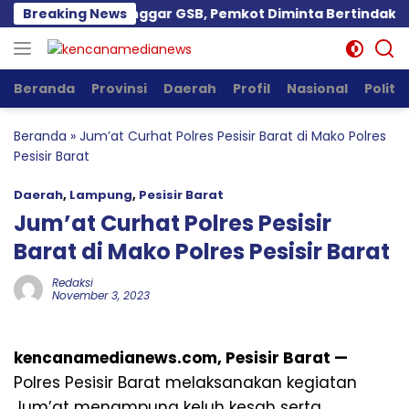
Langsung
artini Diduga Langgar GSB, Pemkot Diminta Bertindak
Breaking News
ke
konten
Beranda
Provinsi
Daerah
Profil
Nasional
Politik
Beranda
»
Jum’at Curhat Polres Pesisir Barat di Mako Polres
Pesisir Barat
Daerah
,
Lampung
,
Pesisir Barat
Jum’at Curhat Polres Pesisir
Barat di Mako Polres Pesisir Barat
Redaksi
November 3, 2023
kencanamedianews.com, Pesisir Barat —
Polres Pesisir Barat melaksanakan kegiatan
Jum’at menampung keluh kesah serta