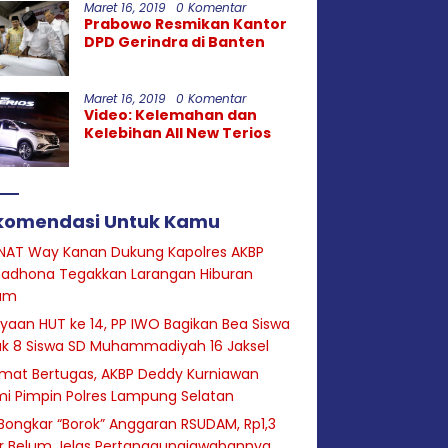
Maret 16, 2019
0 Komentar
Prabowo Resmikan Kantor
DPD Gerindra di Banten
Maret 16, 2019
0 Komentar
Video: Kelemahan dan
Kelebihan All New Terios
komendasi Untuk Kamu
NAT Way Kanan Dukung Kapolres AKBP
adhona Tegakkan Larangan Hiburan
am
yaan HUT ke 14, PP IWO Bagikan Bea Siswa
uk 8 Siswa SD Muhammadiyah 16 Jaksel
mat Bertugas, AKBP Deddy Kurniawan
i Pimpin Polres Lampung Selatan
Bongkar “Borok” Anggaran RSUDAM, Rp1,3
ar Belum Jelas Pertanggungjawabannya