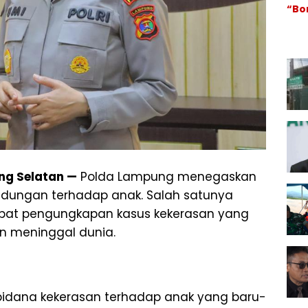
“Bo
Lar
Ang
Hib
RSU
Ma
Rp1,
Bel
Jel
Per
ngj
nya
g Selatan —
Polda Lampung menegaskan
dungan terhadap anak. Salah satunya
pat pengungkapan kasus kekerasan yang
n meninggal dunia.
pidana kekerasan terhadap anak yang baru-