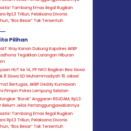
astis! Tambang Emas Ilegal Rugikan
ra Rp1,3 Triliun, Pelaksana Divonis
hun, “Bos Besar” Tak Tersentuh
ita Pilihan
NAT Way Kanan Dukung Kapolres AKBP
adhona Tegakkan Larangan Hiburan
am
yaan HUT ke 14, PP IWO Bagikan Bea Siswa
uk 8 Siswa SD Muhammadiyah 16 Jaksel
mat Bertugas, AKBP Deddy Kurniawan
i Pimpin Polres Lampung Selatan
Bongkar “Borok” Anggaran RSUDAM, Rp1,3
ar Belum Jelas Pertanggungjawabannya
astis! Tambang Emas Ilegal Rugikan
ra Rp1,3 Triliun, Pelaksana Divonis
hun, “Bos Besar” Tak Tersentuh