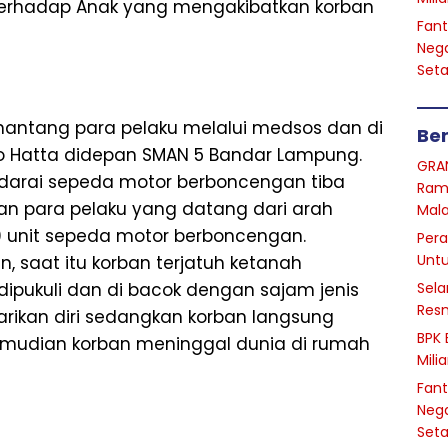
 Terhadap Anak yang mengakibatkan korban
Fant
Nega
Seta
enantang para pelaku melalui medsos dan di
Ber
o Hatta didepan SMAN 5 Bandar Lampung.
GRA
darai sepeda motor berboncengan tiba
Ram
n para pelaku yang datang dari arah
Mal
 unit sepeda motor berboncengan.
Pera
Unt
 saat itu korban terjatuh ketanah
ipukuli dan di bacok dengan sajam jenis
Sela
Resm
arikan diri sedangkan korban langsung
BPK 
emudian korban meninggal dunia di rumah
Mili
Fant
Nega
Seta