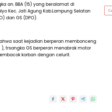
gka an. BBA (15) yang beralamat di
Cari
ulyo Kec. Jati Agung Kab.Lampung Selatan
untu
PO) dan GS (DPO).
 bahwa saat kejadian berperan membonceng
n ), trsangka GS berperan menabrak motor
embacok korban dengan celurit.