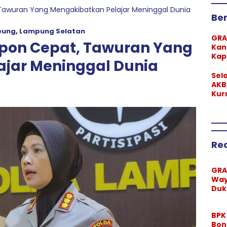
awuran Yang Mengakibatkan Pelajar Meninggal Dunia
Ber
pung
,
Lampung Selatan
GRA
pon Cepat, Tawuran Yang
Kan
Kap
jar Meninggal Dunia
Ra
Teg
Sel
Lar
AKB
Ma
Kur
Pim
Lam
Re
GR
Way
Duk
Kap
AKB
BPK
Ra
Bon
a T