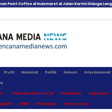
e di Indomaret di Jalan Kartini Diduga Langgar GSB, Pem
Profil
Nasional
Politik
Hukum
Internasional
la
h
Iklan dan Advertorial
Pendidikan
Kepolisian
islatif
DPRD
Pariwisata
Kementerian