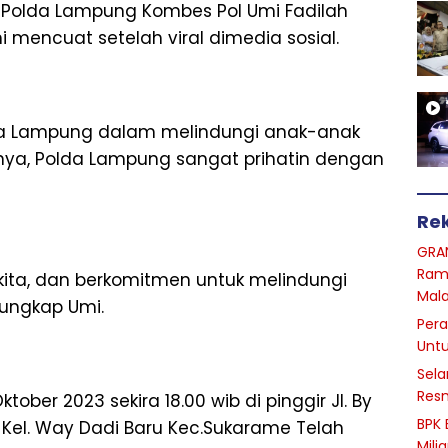
as Polda Lampung Kombes Pol Umi Fadilah
ini mencuat setelah viral dimedia sosial.
a Lampung dalam melindungi anak-anak
tinya, Polda Lampung sangat prihatin dengan
Re
GRA
Ram
ita, dan berkomitmen untuk melindungi
Mal
 ungkap Umi.
Pera
Unt
Sela
Resm
ober 2023 sekira 18.00 wib di pinggir Jl. By
BPK 
 Kel. Way Dadi Baru Kec.Sukarame Telah
Mili