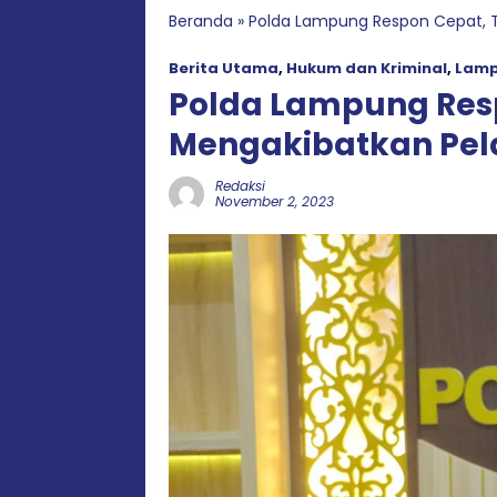
Beranda
»
Polda Lampung Respon Cepat, T
Berita Utama
,
Hukum dan Kriminal
,
Lam
Polda Lampung Res
Mengakibatkan Pela
Redaksi
November 2, 2023