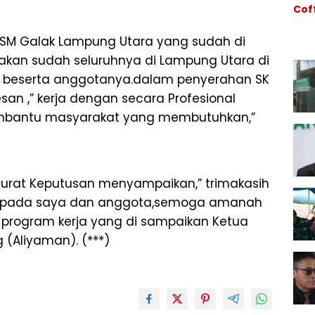
Cof
La
Ind
Sel
di J
l LSM Galak Lampung Utara yang sudah di
Kart
akan sudah seluruhnya di Lampung Utara di
Did
Lan
u) beserta anggotanya.dalam penyerahan SK
GSB
n ,” kerja dengan secara Profesional
Pem
Dim
embantu masyarakat yang membutuhkan,”
Ber
Surat Keputusan menyampaikan,” trimakasih
kepada saya dan anggota,semoga amanah
m-program kerja yang di sampaikan Ketua
(Aliyaman). (***)