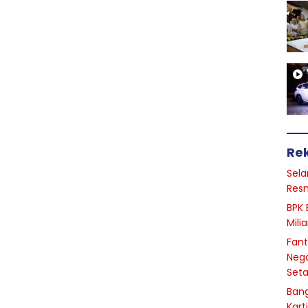
Re
Sela
Resm
BPK 
Mili
Fant
Nega
Seta
Bang
Kart