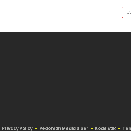
Cari
untu
Privacy Policy
Pedoman Media Siber
Kode Etik
Ten