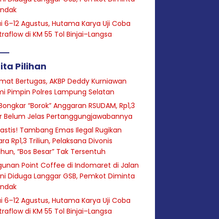
indak
i 6–12 Agustus, Hutama Karya Uji Coba
raflow di KM 55 Tol Binjai–Langsa
ita Pilihan
mat Bertugas, AKBP Deddy Kurniawan
i Pimpin Polres Lampung Selatan
Bongkar “Borok” Anggaran RSUDAM, Rp1,3
ar Belum Jelas Pertanggungjawabannya
astis! Tambang Emas Ilegal Rugikan
ra Rp1,3 Triliun, Pelaksana Divonis
hun, “Bos Besar” Tak Tersentuh
unan Point Coffee di Indomaret di Jalan
ini Diduga Langgar GSB, Pemkot Diminta
indak
i 6–12 Agustus, Hutama Karya Uji Coba
raflow di KM 55 Tol Binjai–Langsa