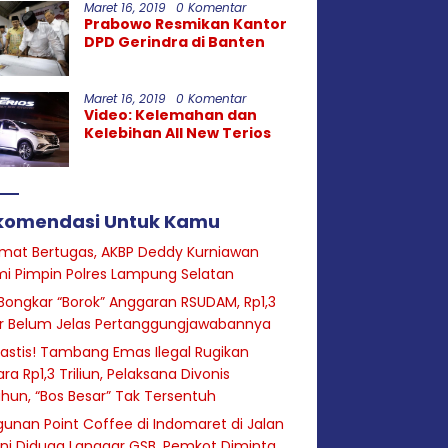
Maret 16, 2019
0 Komentar
Prabowo Resmikan Kantor
DPD Gerindra di Banten
Maret 16, 2019
0 Komentar
Video: Kelemahan dan
Kelebihan All New Terios
komendasi Untuk Kamu
mat Bertugas, AKBP Deddy Kurniawan
i Pimpin Polres Lampung Selatan
Bongkar “Borok” Anggaran RSUDAM, Rp1,3
ar Belum Jelas Pertanggungjawabannya
astis! Tambang Emas Ilegal Rugikan
ra Rp1,3 Triliun, Pelaksana Divonis
hun, “Bos Besar” Tak Tersentuh
unan Point Coffee di Indomaret di Jalan
ini Diduga Langgar GSB, Pemkot Diminta