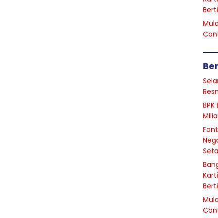
Bert
Mula
Cont
Ber
Sela
Resm
BPK 
Mili
Fant
Nega
Seta
Bang
Kart
Bert
Mula
Cont