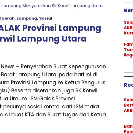
i Lampung Menyerahkan SK Korwil Lampung Utara
Ber
Daerah
,
Lampung
,
Sosial
Sel
LAK Provinsi Lampung
AKB
Kur
rwil Lampung Utara
Pim
Lam
Fan
Tam
Ileg
Neg
Tril
 News – Penyerahan Surat Kepengurusan
Div
Barat Lampung Utara. pada hari ini di
“Bo
Ter
mum Provinsi Lampung ke Ketua Pengurus
Re
ku) Beserta diserahkan juga SK Korwil
tua Umum LSM Galak Provinsi
Sel
Ber
perlunya sosial kontrol dari LSM maka
AKB
 di buat KTA dan Surat tugas dari Ketua
Kur
Res
Ban
Pim
Poi
Pol