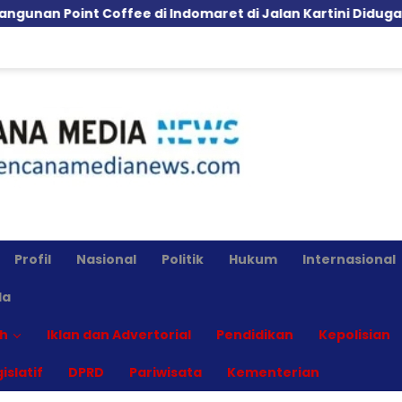
nt Coffee di Indomaret di Jalan Kartini Diduga Langgar 
Profil
Nasional
Politik
Hukum
Internasional
la
h
Iklan dan Advertorial
Pendidikan
Kepolisian
islatif
DPRD
Pariwisata
Kementerian