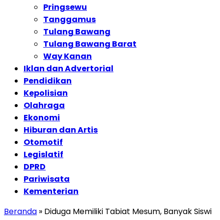
Pringsewu
Tanggamus
Tulang Bawang
Tulang Bawang Barat
Way Kanan
Iklan dan Advertorial
Pendidikan
Kepolisian
Olahraga
Ekonomi
Hiburan dan Artis
Otomotif
Legislatif
DPRD
Pariwisata
Kementerian
Beranda
»
Diduga Memiliki Tabiat Mesum, Banyak Siswi