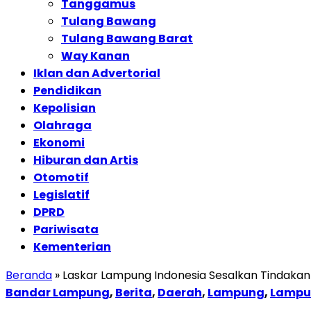
Tanggamus
Tulang Bawang
Tulang Bawang Barat
Way Kanan
Iklan dan Advertorial
Pendidikan
Kepolisian
Olahraga
Ekonomi
Hiburan dan Artis
Otomotif
Legislatif
DPRD
Pariwisata
Kementerian
Beranda
»
Laskar Lampung Indonesia Sesalkan Tindaka
Bandar Lampung
,
Berita
,
Daerah
,
Lampung
,
Lampu