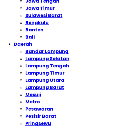
Jawa Tengah
Jawa Timur
Sulawesi Barat
Bengkulu
Banten
Bali
Daerah
Bandar Lampung
Lampung Selatan
Lampung Tengah
Lampung Timur
Lampung Utara
Lampung Barat
Mesuji
Metro
Pesawaran
Pesisir Barat
Pringsewu