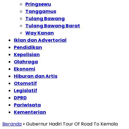
Pringsewu
Tanggamus
Tulang Bawang
Tulang Bawang Barat
Way Kanan
Iklan dan Advertorial
Pendidikan
Kepolisian
Olahraga
Ekonomi
Hiburan dan Artis
Otomotif
Legislatif
DPRD
Pariwisata
Kementerian
Beranda
»
Gubernur Hadiri Tour Of Road To Kemala