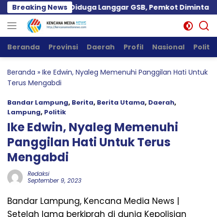
Langsung
alan Kartini Diduga Langgar GSB, Pemkot Diminta Bertinda
Breaking News
ke
konten
Beranda
Provinsi
Daerah
Profil
Nasional
Politik
Beranda
»
Ike Edwin, Nyaleg Memenuhi Panggilan Hati Untuk
Terus Mengabdi
Bandar Lampung
,
Berita
,
Berita Utama
,
Daerah
,
Lampung
,
Politik
Ike Edwin, Nyaleg Memenuhi
Panggilan Hati Untuk Terus
Mengabdi
Redaksi
September 9, 2023
Bandar Lampung, Kencana Media News |
Setelah lama berkiprah di dunia Kepolisian