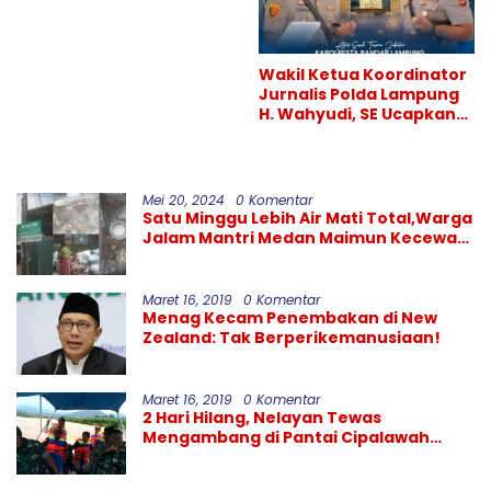
Hiburan Malam, Perang
Melawan Narkoba
Berlanjut
Wakil Ketua Koordinator
Jurnalis Polda Lampung
H. Wahyudi, SE Ucapkan
Selamat atas Sertijab
Kapolresta Bandar
Lampung
Mei 20, 2024
0 Komentar
Satu Minggu Lebih Air Mati Total,Warga
Jalam Mantri Medan Maimun Kecewa
Kinerja PDAM Tirtanadi
Maret 16, 2019
0 Komentar
Menag Kecam Penembakan di New
Zealand: Tak Berperikemanusiaan!
Maret 16, 2019
0 Komentar
2 Hari Hilang, Nelayan Tewas
Mengambang di Pantai Cipalawah
Garut