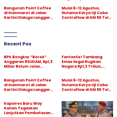
Pertanggungjawabanny
Pelaksana Divonis
a
Setahun, “Bos Besar” Tak
Bangunan Point Coffee
Mulai 6–12 Agustus,
Tersentuh
di Indomaret di Jalan
Hutama Karya Uji Coba
Kartini Diduga Langgar
Contraflow di KM 55 Tol
GSB, Pemkot Diminta
Binjai–Langsa
Bertindak
Recent Pos
BPK Bongkar “Borok”
Fantastis! Tambang
Anggaran RSUDAM, Rp1,3
Emas Ilegal Rugikan
Miliar Belum Jelas
Negara Rp1,3 Triliun,
Pertanggungjawabanny
Pelaksana Divonis
a
Setahun, “Bos Besar” Tak
Bangunan Point Coffee
Mulai 6–12 Agustus,
Tersentuh
di Indomaret di Jalan
Hutama Karya Uji Coba
Kartini Diduga Langgar
Contraflow di KM 55 Tol
GSB, Pemkot Diminta
Binjai–Langsa
Bertindak
Kapolres Baru Way
Kanan Tegaskan
Lanjutkan Pembatasan