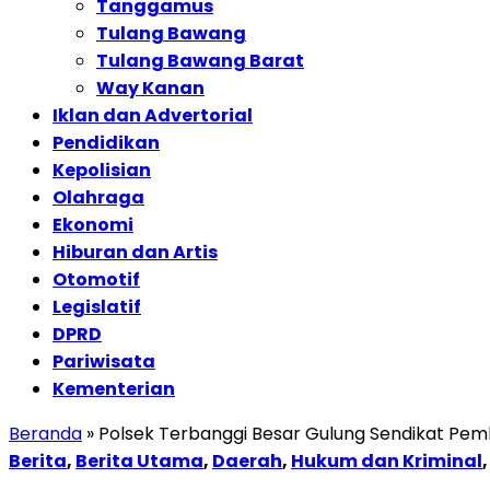
Tanggamus
Tulang Bawang
Tulang Bawang Barat
Way Kanan
Iklan dan Advertorial
Pendidikan
Kepolisian
Olahraga
Ekonomi
Hiburan dan Artis
Otomotif
Legislatif
DPRD
Pariwisata
Kementerian
Beranda
»
Polsek Terbanggi Besar Gulung Sendikat Pem
Berita
,
Berita Utama
,
Daerah
,
Hukum dan Kriminal