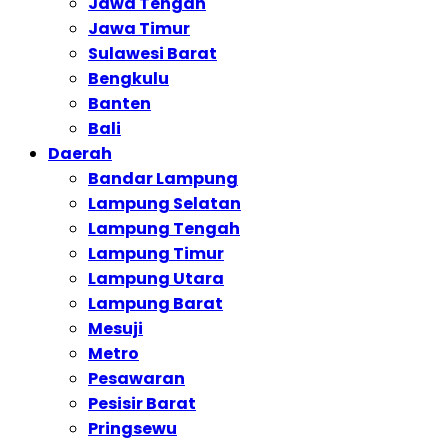
Jawa Tengah
Jawa Timur
Sulawesi Barat
Bengkulu
Banten
Bali
Daerah
Bandar Lampung
Lampung Selatan
Lampung Tengah
Lampung Timur
Lampung Utara
Lampung Barat
Mesuji
Metro
Pesawaran
Pesisir Barat
Pringsewu