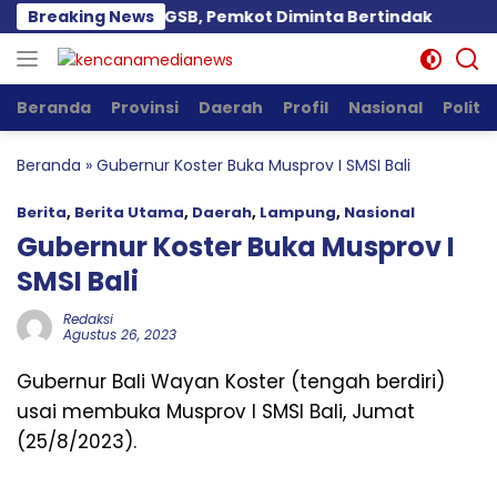
Langsung
iduga Langgar GSB, Pemkot Diminta Bertindak
Breaking News
Pemba
ke
konten
Beranda
Provinsi
Daerah
Profil
Nasional
Politik
Beranda
»
Gubernur Koster Buka Musprov I SMSI Bali
Berita
,
Berita Utama
,
Daerah
,
Lampung
,
Nasional
Gubernur Koster Buka Musprov I
SMSI Bali
Redaksi
Agustus 26, 2023
Gubernur Bali Wayan Koster (tengah berdiri)
usai membuka Musprov I SMSI Bali, Jumat
(25/8/2023).