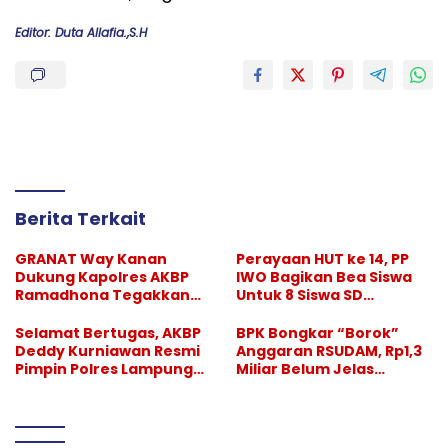
Editor: Duta Allafia.,S.H
Berita Terkait
GRANAT Way Kanan
Perayaan HUT ke 14, PP
Dukung Kapolres AKBP
IWO Bagikan Bea Siswa
Ramadhona Tegakkan
Untuk 8 Siswa SD
Larangan Hiburan Malam
Muhammadiyah 16 Jaksel
Selamat Bertugas, AKBP
BPK Bongkar “Borok”
Deddy Kurniawan Resmi
Anggaran RSUDAM, Rp1,3
Pimpin Polres Lampung
Miliar Belum Jelas
Selatan
Pertanggungjawabanny
a