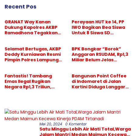
Recent Pos
GRANAT Way Kanan
Perayaan HUT ke 14, PP
Dukung Kapolres AKBP
IWO Bagikan Bea Siswa
Ramadhona Tegakkan
Untuk 8 Siswa SD
Larangan Hiburan Malam
Muhammadiyah 16 Jaksel
Selamat Bertugas, AKBP
BPK Bongkar “Borok”
Deddy Kurniawan Resmi
Anggaran RSUDAM, Rp1,3
Pimpin Polres Lampung
Miliar Belum Jelas
Selatan
Pertanggungjawabanny
a
Fantastis! Tambang
Bangunan Point Coffee
Emas Ilegal Rugikan
di Indomaret di Jalan
Negara Rp1,3 Triliun,
Kartini Diduga Langgar
Pelaksana Divonis
GSB, Pemkot Diminta
Setahun, “Bos Besar” Tak
Bertindak
Tersentuh
Mei 20, 2024
0 Komentar
Satu Minggu Lebih Air Mati Total,Warga
Jalam Mantri Medan Maimun Kecewa