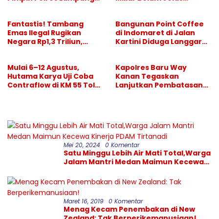
Selatan
Pertanggungjawabanny
a
Fantastis! Tambang
Bangunan Point Coffee
Emas Ilegal Rugikan
di Indomaret di Jalan
Negara Rp1,3 Triliun,
Kartini Diduga Langgar
Pelaksana Divonis
GSB, Pemkot Diminta
Setahun, “Bos Besar” Tak
Bertindak
Mulai 6–12 Agustus,
Kapolres Baru Way
Tersentuh
Hutama Karya Uji Coba
Kanan Tegaskan
Contraflow di KM 55 Tol
Lanjutkan Pembatasan
Binjai–Langsa
Hiburan Malam, Perang
Melawan Narkoba
Berlanjut
Mei 20, 2024
0 Komentar
Satu Minggu Lebih Air Mati Total,Warga
Jalam Mantri Medan Maimun Kecewa
Kinerja PDAM Tirtanadi
Maret 16, 2019
0 Komentar
Menag Kecam Penembakan di New
Zealand: Tak Berperikemanusiaan!