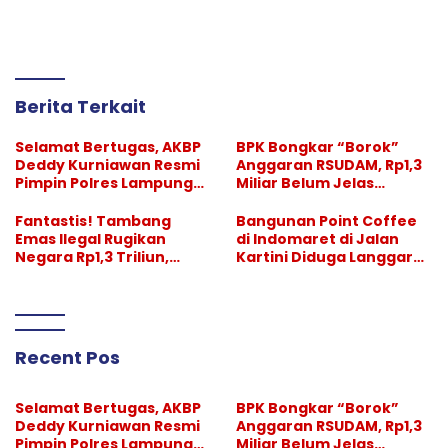
Berita Terkait
Selamat Bertugas, AKBP
BPK Bongkar “Borok”
Deddy Kurniawan Resmi
Anggaran RSUDAM, Rp1,3
Pimpin Polres Lampung
Miliar Belum Jelas
Selatan
Pertanggungjawabanny
a
Fantastis! Tambang
Bangunan Point Coffee
Emas Ilegal Rugikan
di Indomaret di Jalan
Negara Rp1,3 Triliun,
Kartini Diduga Langgar
Pelaksana Divonis
GSB, Pemkot Diminta
Setahun, “Bos Besar” Tak
Bertindak
Tersentuh
Recent Pos
Selamat Bertugas, AKBP
BPK Bongkar “Borok”
Deddy Kurniawan Resmi
Anggaran RSUDAM, Rp1,3
Pimpin Polres Lampung
Miliar Belum Jelas