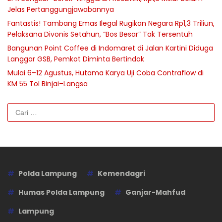
Jelas Pertanggungjawabannya
Fantastis! Tambang Emas Ilegal Rugikan Negara Rp1,3 Triliun,
Pelaksana Divonis Setahun, “Bos Besar” Tak Tersentuh
Bangunan Point Coffee di Indomaret di Jalan Kartini Diduga
Langgar GSB, Pemkot Diminta Bertindak
Mulai 6–12 Agustus, Hutama Karya Uji Coba Contraflow di
KM 55 Tol Binjai–Langsa
Cari
untuk:
Polda Lampung
Kemendagri
Humas Polda Lampung
Ganjar-Mahfud
Lampung