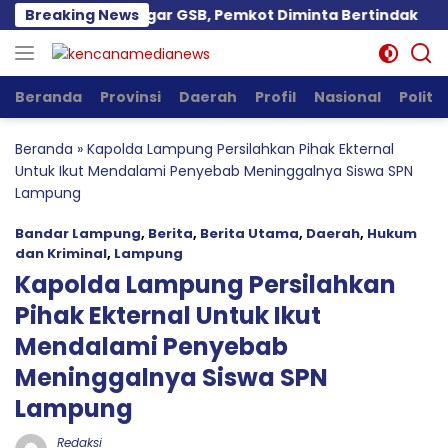
Langsung
ini Diduga Langgar GSB, Pemkot Diminta Bertindak
Breaking News
ke
konten
Beranda
Provinsi
Daerah
Profil
Nasional
Politik
Beranda
»
Kapolda Lampung Persilahkan Pihak Ekternal
Untuk Ikut Mendalami Penyebab Meninggalnya Siswa SPN
Lampung
Bandar Lampung
,
Berita
,
Berita Utama
,
Daerah
,
Hukum
dan Kriminal
,
Lampung
Kapolda Lampung Persilahkan
Pihak Ekternal Untuk Ikut
Mendalami Penyebab
Meninggalnya Siswa SPN
Lampung
Redaksi