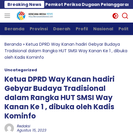
Langsung
, PPWI Minta Pemkot Periksa Dugaan Pelanggaran GSJ dan
Breaking News
ke
konten
Beranda
Provinsi
Daerah
Profil
Nasional
Politik
Beranda
»
Ketua DPRD Way Kanan hadiri Gebyar Budaya
Tradisional dalam Rangka HUT SMSI Way Kanan Ke 1 , dibuka
oleh Kadis Kominfo
Uncategorized
Ketua DPRD Way Kanan hadiri
Gebyar Budaya Tradisional
dalam Rangka HUT SMSI Way
Kanan Ke 1 , dibuka oleh Kadis
Kominfo
Redaksi
Agustus 15, 2023