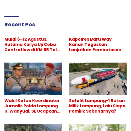
Selamat atas Sertijab
Kapolresta Bandar
Lampung
Recent Pos
Mulai 6–12 Agustus,
Kapolres Baru Way
Hutama Karya Uji Coba
Kanan Tegaskan
Contraflow di KM 55 Tol
Lanjutkan Pembatasan
Binjai–Langsa
Hiburan Malam, Perang
Melawan Narkoba
Berlanjut
Wakil Ketua Koordinator
Satelit Lampung-1 Bukan
Jurnalis Polda Lampung
Milik Lampung, Lalu Siapa
H. Wahyudi, SE Ucapkan
Pemilik Sebenarnya?
Selamat atas Sertijab
Kapolresta Bandar
Lampung