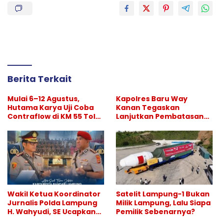
Berita Terkait
Mulai 6–12 Agustus,
Kapolres Baru Way
Hutama Karya Uji Coba
Kanan Tegaskan
Contraflow di KM 55 Tol
Lanjutkan Pembatasan
Binjai–Langsa
Hiburan Malam, Perang
Melawan Narkoba
Berlanjut
Wakil Ketua Koordinator
Satelit Lampung-1 Bukan
Jurnalis Polda Lampung
Milik Lampung, Lalu Siapa
H. Wahyudi, SE Ucapkan
Pemilik Sebenarnya?