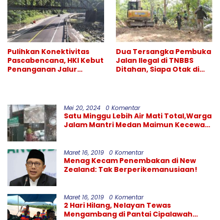
Pulihkan Konektivitas
Dua Tersangka Pembuka
Pascabencana, HKI Kebut
Jalan Ilegal di TNBBS
Penanganan Jalur
Ditahan, Siapa Otak di
Lembah Anai dan Malalak
Balik Operasi Alat Berat?
Mei 20, 2024
0 Komentar
Satu Minggu Lebih Air Mati Total,Warga
Jalam Mantri Medan Maimun Kecewa
Kinerja PDAM Tirtanadi
Maret 16, 2019
0 Komentar
Menag Kecam Penembakan di New
Zealand: Tak Berperikemanusiaan!
Maret 16, 2019
0 Komentar
2 Hari Hilang, Nelayan Tewas
Mengambang di Pantai Cipalawah