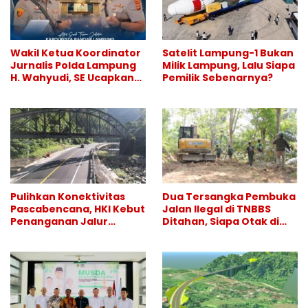
Wakil Ketua Koordinator
Satelit Lampung-1 Bukan
Jurnalis Polda Lampung
Milik Lampung, Lalu Siapa
H. Wahyudi, SE Ucapkan
Pemilik Sebenarnya?
Selamat atas Sertijab
Kapolresta Bandar
Lampung
Pulihkan Konektivitas
Dua Tersangka Pembuka
Pascabencana, HKI Kebut
Jalan Ilegal di TNBBS
Penanganan Jalur
Ditahan, Siapa Otak di
Lembah Anai dan Malalak
Balik Operasi Alat Berat?