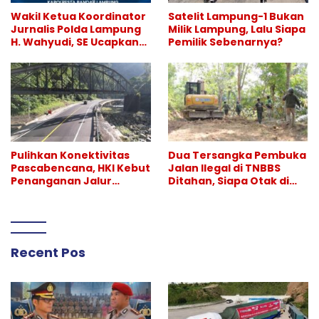
Wakil Ketua Koordinator
Satelit Lampung-1 Bukan
Jurnalis Polda Lampung
Milik Lampung, Lalu Siapa
H. Wahyudi, SE Ucapkan
Pemilik Sebenarnya?
Selamat atas Sertijab
Kapolresta Bandar
Lampung
Pulihkan Konektivitas
Dua Tersangka Pembuka
Pascabencana, HKI Kebut
Jalan Ilegal di TNBBS
Penanganan Jalur
Ditahan, Siapa Otak di
Lembah Anai dan Malalak
Balik Operasi Alat Berat?
Recent Pos