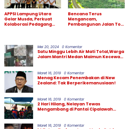
APPSI Lampung Utara
Bencana Terus
Gelar Musda, Perkuat
Mengancam,
Kolaborasi Pedagang
Pembangunan Jalan Tol
Pasar Menuju Indonesia
Bukittinggi–Padang
Maju dan Bermartabat
Panjang–Sicincin Sangat
Mendesak
Mei 20, 2024
0 Komentar
Satu Minggu Lebih Air Mati Total,Warga
Jalam Mantri Medan Maimun Kecewa
Kinerja PDAM Tirtanadi
Maret 16, 2019
0 Komentar
Menag Kecam Penembakan di New
Zealand: Tak Berperikemanusiaan!
Maret 16, 2019
0 Komentar
2 Hari Hilang, Nelayan Tewas
Mengambang di Pantai Cipalawah
Garut
Maret 16, 2019
0 Komentar