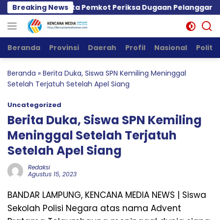
Langsung
ot, PPWI Minta Pemkot Periksa Dugaan Pelanggaran GSJ 
Breaking News
ke
konten
Beranda
Provinsi
Daerah
Profil
Nasional
Politik
Beranda
»
Berita Duka, Siswa SPN Kemiling Meninggal
Setelah Terjatuh Setelah Apel Siang
Uncategorized
Berita Duka, Siswa SPN Kemiling
Meninggal Setelah Terjatuh
Setelah Apel Siang
Redaksi
Agustus 15, 2023
BANDAR LAMPUNG, KENCANA MEDIA NEWS | Siswa
Sekolah Polisi Negara atas nama Advent