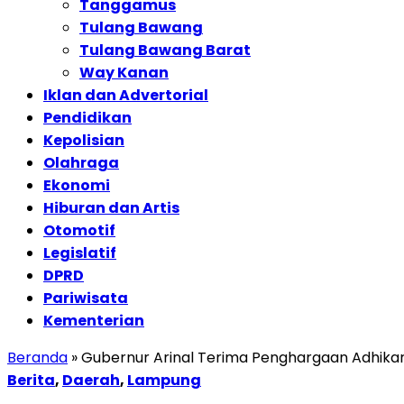
Tanggamus
Tulang Bawang
Tulang Bawang Barat
Way Kanan
Iklan dan Advertorial
Pendidikan
Kepolisian
Olahraga
Ekonomi
Hiburan dan Artis
Otomotif
Legislatif
DPRD
Pariwisata
Kementerian
Beranda
»
Gubernur Arinal Terima Penghargaan Adhika
Berita
,
Daerah
,
Lampung