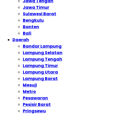
Jawa Tengah
Jawa Timur
Sulawesi Barat
Bengkulu
Banten
Bali
Daerah
Bandar Lampung
Lampung Selatan
Lampung Tengah
Lampung Timur
Lampung Utara
Lampung Barat
Mesuji
Metro
Pesawaran
Pesisir Barat
Pringsewu