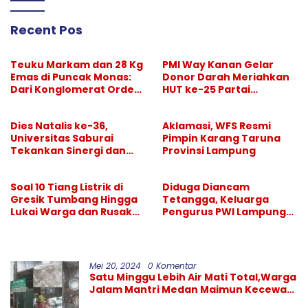
Recent Pos
Teuku Markam dan 28 Kg
PMI Way Kanan Gelar
Emas di Puncak Monas:
Donor Darah Meriahkan
Dari Konglomerat Orde
HUT ke-25 Partai
Lama hingga Dilupakan
Demokrat, Puluhan
Sejarah
Warga Antusias
Dies Natalis ke-36,
Aklamasi, WFS Resmi
Berdonor
Universitas Saburai
Pimpin Karang Taruna
Tekankan Sinergi dan
Provinsi Lampung
Kualitas Pendidikan
Soal 10 Tiang Listrik di
Diduga Diancam
Gresik Tumbang Hingga
Tetangga, Keluarga
Lukai Warga dan Rusak
Pengurus PWI Lampung
Mobil, GM PLN UID Jatim
Lapor Polisi, Dikawal
Bungkam
Legislator dan Jurnalis
Mei 20, 2024
0 Komentar
Satu Minggu Lebih Air Mati Total,Warga
Jalam Mantri Medan Maimun Kecewa
Kinerja PDAM Tirtanadi