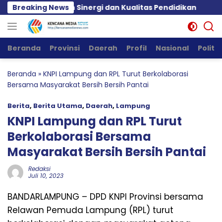
Langsung
aburai Tekankan Sinergi dan Kualitas Pendidikan
Breaking News
Ak
ke
konten
Beranda
Provinsi
Daerah
Profil
Nasional
Politik
Beranda
»
KNPI Lampung dan RPL Turut Berkolaborasi
Bersama Masyarakat Bersih Bersih Pantai
Berita
,
Berita Utama
,
Daerah
,
Lampung
KNPI Lampung dan RPL Turut
Berkolaborasi Bersama
Masyarakat Bersih Bersih Pantai
Redaksi
Juli 10, 2023
BANDARLAMPUNG – DPD KNPI Provinsi bersama
Relawan Pemuda Lampung (RPL) turut