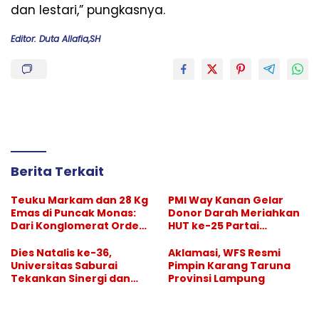
dan lestari,” pungkasnya.
Editor: Duta Allafia,SH
Berita Terkait
Teuku Markam dan 28 Kg
PMI Way Kanan Gelar
Emas di Puncak Monas:
Donor Darah Meriahkan
Dari Konglomerat Orde
HUT ke-25 Partai
Lama hingga Dilupakan
Demokrat, Puluhan
Sejarah
Warga Antusias
Dies Natalis ke-36,
Aklamasi, WFS Resmi
Berdonor
Universitas Saburai
Pimpin Karang Taruna
Tekankan Sinergi dan
Provinsi Lampung
Kualitas Pendidikan