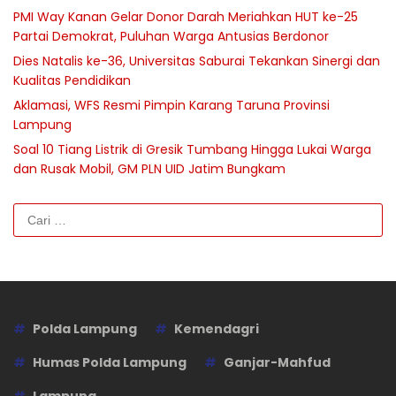
PMI Way Kanan Gelar Donor Darah Meriahkan HUT ke-25
Partai Demokrat, Puluhan Warga Antusias Berdonor
Dies Natalis ke-36, Universitas Saburai Tekankan Sinergi dan
Kualitas Pendidikan
Aklamasi, WFS Resmi Pimpin Karang Taruna Provinsi
Lampung
Soal 10 Tiang Listrik di Gresik Tumbang Hingga Lukai Warga
dan Rusak Mobil, GM PLN UID Jatim Bungkam
Cari
untuk:
Polda Lampung
Kemendagri
Humas Polda Lampung
Ganjar-Mahfud