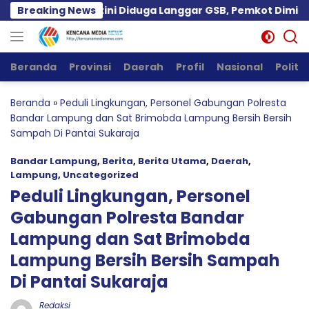
Langsung
t di Jalan Kartini Diduga Langgar GSB, Pemkot Diminta Be
Breaking News
ke
konten
Beranda
Provinsi
Daerah
Profil
Nasional
Politik
Beranda
»
Peduli Lingkungan, Personel Gabungan Polresta
Bandar Lampung dan Sat Brimobda Lampung Bersih Bersih
Sampah Di Pantai Sukaraja
Bandar Lampung
,
Berita
,
Berita Utama
,
Daerah
,
Lampung
,
Uncategorized
Peduli Lingkungan, Personel
Gabungan Polresta Bandar
Lampung dan Sat Brimobda
Lampung Bersih Bersih Sampah
Di Pantai Sukaraja
Redaksi