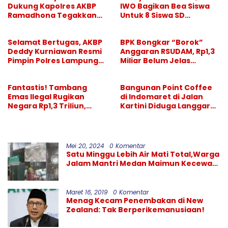
Dukung Kapolres AKBP
IWO Bagikan Bea Siswa
Ramadhona Tegakkan
Untuk 8 Siswa SD
Larangan Hiburan Malam
Muhammadiyah 16 Jaksel
Selamat Bertugas, AKBP
BPK Bongkar “Borok”
Deddy Kurniawan Resmi
Anggaran RSUDAM, Rp1,3
Pimpin Polres Lampung
Miliar Belum Jelas
Selatan
Pertanggungjawabanny
a
Fantastis! Tambang
Bangunan Point Coffee
Emas Ilegal Rugikan
di Indomaret di Jalan
Negara Rp1,3 Triliun,
Kartini Diduga Langgar
Pelaksana Divonis
GSB, Pemkot Diminta
Setahun, “Bos Besar” Tak
Bertindak
Tersentuh
Mei 20, 2024
0 Komentar
Satu Minggu Lebih Air Mati Total,Warga
Jalam Mantri Medan Maimun Kecewa
Kinerja PDAM Tirtanadi
Maret 16, 2019
0 Komentar
Menag Kecam Penembakan di New
Zealand: Tak Berperikemanusiaan!