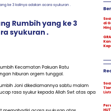
ng ke 3 kalinya adakan acara syukuran .
Ber
Soal
ng Rumbih yang ke 3
di 
Hin
ra syukuran .
War
Mob
GRA
Jat
Kan
Kap
Ra
Teg
Lar
Ma
 Rumbih Kecamatan Pakuan Ratu
Re
gan hiburan orgem tunggal.
Soal
 Rumbih Joni dikediamannya sabtu malam
Tia
ap rasa syukur kepada Allah Swt atas apa
List
Gre
Tu
Per
Hin
HUT 
 memghadiri acara syukuran atas
Luk