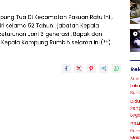
ng Tua Di Kecamatan Pakuan Ratu ini ,
ri selama 52 Tahun , jabatan Kepala
turunan Joni 3 generasi , Bapak dan
Kepala Kampung Rumbih selama ini.(**)
Re
Soal
Luka
Bun
Did
Peng
Legi
GRA
Ram
Mal