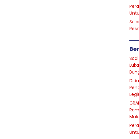
Pera
Unt
Sela
Resm
Ber
Soal
Luka
Bun
Did
Peng
Legi
GRA
Ram
Mal
Pera
Unt