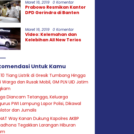
Maret 16, 2019
0 Komentar
Prabowo Resmikan Kantor
DPD Gerindra di Banten
Maret 16, 2019
0 Komentar
Video: Kelemahan dan
Kelebihan All New Terios
komendasi Untuk Kamu
 10 Tiang Listrik di Gresik Tumbang Hingga
i Warga dan Rusak Mobil, GM PLN UID Jatim
gkam
uga Diancam Tetangga, Keluarga
urus PWI Lampung Lapor Polisi, Dikawal
slator dan Jurnalis
NAT Way Kanan Dukung Kapolres AKBP
adhona Tegakkan Larangan Hiburan
am