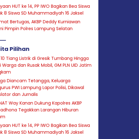
yaan HUT ke 14, PP IWO Bagikan Bea Siswa
uk 8 Siswa SD Muhammadiyah 16 Jaksel
mat Bertugas, AKBP Deddy Kurniawan
i Pimpin Polres Lampung Selatan
ita Pilihan
 10 Tiang Listrik di Gresik Tumbang Hingga
i Warga dan Rusak Mobil, GM PLN UID Jatim
gkam
uga Diancam Tetangga, Keluarga
urus PWI Lampung Lapor Polisi, Dikawal
slator dan Jurnalis
NAT Way Kanan Dukung Kapolres AKBP
adhona Tegakkan Larangan Hiburan
am
yaan HUT ke 14, PP IWO Bagikan Bea Siswa
uk 8 Siswa SD Muhammadiyah 16 Jaksel