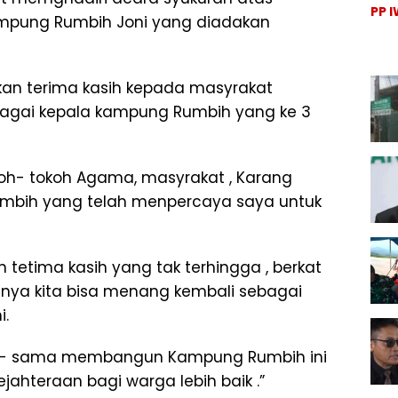
PP 
War
Kampung Rumbih Joni yang diadakan
Bag
Rus
Bea
Mob
Unt
PLN
Sis
Jat
an terima kasih kepada masyrakat
Mu
Bu
diya
ebagai kepala kampung Rumbih yang ke 3
Jak
oh- tokoh Agama, masyrakat , Karang
umbih yang telah menpercaya saya untuk
tetima kasih yang tak terhingga , berkat
nnya kita bisa menang kembali sebagai
i.
ma- sama membangun Kampung Rumbih ini
jahteraan bagi warga lebih baik .”