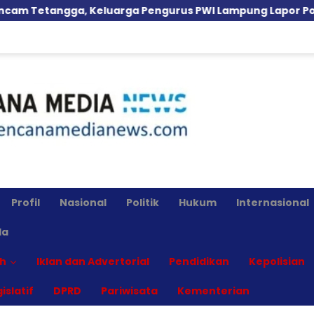
ga, Keluarga Pengurus PWI Lampung Lapor Polisi, Dikawal 
Profil
Nasional
Politik
Hukum
Internasional
la
h
Iklan dan Advertorial
Pendidikan
Kepolisian
islatif
DPRD
Pariwisata
Kementerian