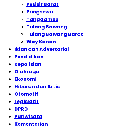
Pesisir Barat
Pringsewu
Tanggamus
Tulang Bawang
Tulang Bawang Barat
Way Kanan
Iklan dan Advertorial
Pendidikan
Kepolisian
Olahraga
Ekonomi
Hiburan dan Artis
Otomotif
Legislatif
DPRD
Pariwisata
Kementerian