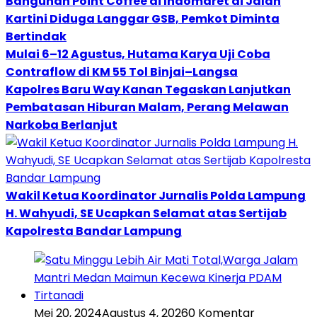
Bangunan Point Coffee di Indomaret di Jalan
Kartini Diduga Langgar GSB, Pemkot Diminta
Bertindak
Mulai 6–12 Agustus, Hutama Karya Uji Coba
Contraflow di KM 55 Tol Binjai–Langsa
Kapolres Baru Way Kanan Tegaskan Lanjutkan
Pembatasan Hiburan Malam, Perang Melawan
Narkoba Berlanjut
Wakil Ketua Koordinator Jurnalis Polda Lampung
H. Wahyudi, SE Ucapkan Selamat atas Sertijab
Kapolresta Bandar Lampung
Mei 20, 2024
Agustus 4, 2026
0 Komentar