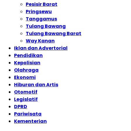
Pesisir Barat
Pringsewu
Tanggamus
Tulang Bawang
Tulang Bawang Barat
Way Kanan
Iklan dan Advertorial
Pendidikan
Kepolisian
Olahraga
Ekonomi
Hiburan dan Artis
Otomotif
Legislatif
DPRD
Pariwisata
Kementerian