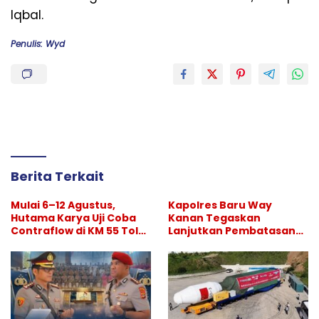
Iqbal.
Penulis: Wyd
Berita Terkait
Mulai 6–12 Agustus,
Kapolres Baru Way
Hutama Karya Uji Coba
Kanan Tegaskan
Contraflow di KM 55 Tol
Lanjutkan Pembatasan
Binjai–Langsa
Hiburan Malam, Perang
Melawan Narkoba
Berlanjut