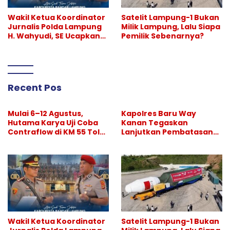
Wakil Ketua Koordinator
Satelit Lampung-1 Bukan
Jurnalis Polda Lampung
Milik Lampung, Lalu Siapa
H. Wahyudi, SE Ucapkan
Pemilik Sebenarnya?
Selamat atas Sertijab
Kapolresta Bandar
Lampung
Recent Pos
Mulai 6–12 Agustus,
Kapolres Baru Way
Hutama Karya Uji Coba
Kanan Tegaskan
Contraflow di KM 55 Tol
Lanjutkan Pembatasan
Binjai–Langsa
Hiburan Malam, Perang
Melawan Narkoba
Berlanjut
Wakil Ketua Koordinator
Satelit Lampung-1 Bukan