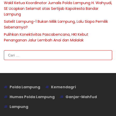
Wakil Ketua Koordinator Jurnalis Polda Lampung H. Wahyudi,
SE Ucapkan Selamat atas Sertijab Kapolresta Bandar
Lampung
Satelit Lampung-1 Bukan Milik Lampung, Lalu Siapa Pemilik
Sebenarnya?
Pulihkan Konektivitas Pascabencana, HKI Kebut
Penanganan Jalur Lembah Anai dan Malalak
Cari
untuk:
Polda Lampung
Kemendagri
Humas Polda Lampung
Ganjar-Mahfud
Lampung