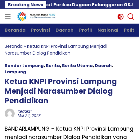
Langsung
WI Minta Pemkot Periksa Dugaan Pelanggaran GSJ dan Ta
Breaking News
ke
konten
Beranda
Provinsi
Daerah
Profil
Nasional
Politik
Beranda
»
Ketua KNPI Provinsi Lampung Menjadi
Narasumber Dialog Pendidikan
Bandar Lampung
,
Berita
,
Berita Utama
,
Daerah
,
Lampung
Ketua KNPI Provinsi Lampung
Menjadi Narasumber Dialog
Pendidikan
Redaksi
Mei 24, 2023
BANDARLAMPUNG – Ketua KNPI Provinsi Lampung
menjadi narasumber Dialog Pendidikan yang