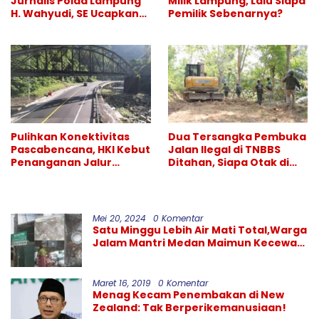
Jurnalis Polda Lampung
Milik Lampung, Lalu Siapa
H. Wahyudi, SE Ucapkan
Pemilik Sebenarnya?
Selamat atas Sertijab
Kapolresta Bandar
Lampung
Pulihkan Konektivitas
Dua Tersangka Pembuka
Pascabencana, HKI Kebut
Jalan Ilegal di TNBBS
Penanganan Jalur
Ditahan, Siapa Otak di
Lembah Anai dan Malalak
Balik Operasi Alat Berat?
Mei 20, 2024
0 Komentar
Satu Minggu Lebih Air Mati Total,Warga
Jalam Mantri Medan Maimun Kecewa
Kinerja PDAM Tirtanadi
Maret 16, 2019
0 Komentar
Menag Kecam Penembakan di New
Zealand: Tak Berperikemanusiaan!