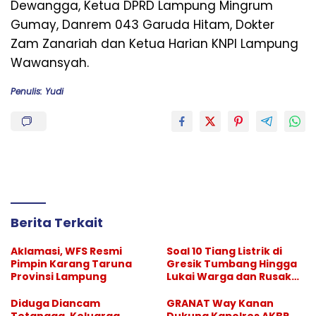
Dewangga, Ketua DPRD Lampung Mingrum
Gumay, Danrem 043 Garuda Hitam, Dokter
Zam Zanariah dan Ketua Harian KNPI Lampung
Wawansyah.
Penulis: Yudi
Berita Terkait
Aklamasi, WFS Resmi
Soal 10 Tiang Listrik di
Pimpin Karang Taruna
Gresik Tumbang Hingga
Provinsi Lampung
Lukai Warga dan Rusak
Mobil, GM PLN UID Jatim
Bungkam
Diduga Diancam
GRANAT Way Kanan