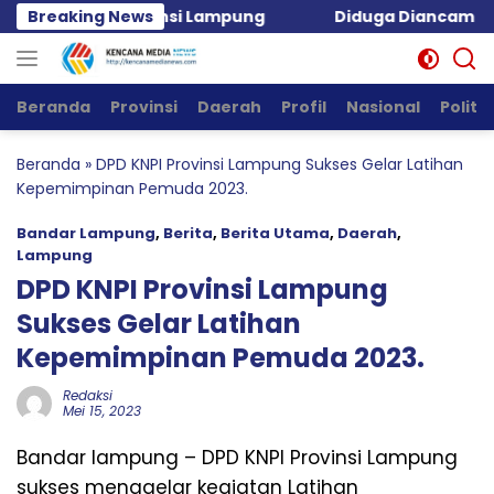
Langsung
g Taruna Provinsi Lampung
Breaking News
Diduga Diancam Tetangg
ke
konten
Beranda
Provinsi
Daerah
Profil
Nasional
Politik
Beranda
»
DPD KNPI Provinsi Lampung Sukses Gelar Latihan
Kepemimpinan Pemuda 2023.
Bandar Lampung
,
Berita
,
Berita Utama
,
Daerah
,
Lampung
DPD KNPI Provinsi Lampung
Sukses Gelar Latihan
Kepemimpinan Pemuda 2023.
Redaksi
Mei 15, 2023
Bandar lampung – DPD KNPI Provinsi Lampung
sukses menggelar kegiatan Latihan