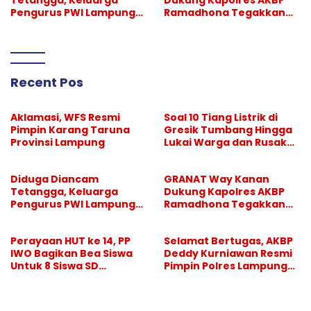
Tetangga, Keluarga
Dukung Kapolres AKBP
Pengurus PWI Lampung
Ramadhona Tegakkan
Lapor Polisi, Dikawal
Larangan Hiburan Malam
Legislator dan Jurnalis
Recent Pos
Aklamasi, WFS Resmi
Soal 10 Tiang Listrik di
Pimpin Karang Taruna
Gresik Tumbang Hingga
Provinsi Lampung
Lukai Warga dan Rusak
Mobil, GM PLN UID Jatim
Bungkam
Diduga Diancam
GRANAT Way Kanan
Tetangga, Keluarga
Dukung Kapolres AKBP
Pengurus PWI Lampung
Ramadhona Tegakkan
Lapor Polisi, Dikawal
Larangan Hiburan Malam
Legislator dan Jurnalis
Perayaan HUT ke 14, PP
Selamat Bertugas, AKBP
IWO Bagikan Bea Siswa
Deddy Kurniawan Resmi
Untuk 8 Siswa SD
Pimpin Polres Lampung
Muhammadiyah 16 Jaksel
Selatan