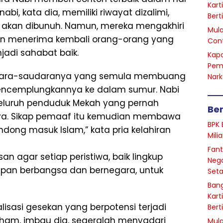
Kart
, kata dia, memiliki riwayat dizalimi,
Bert
ai akan dibunuh. Namun, mereka mengakhiri
Mula
n menerima kembali orang-orang yang
Cont
adi sahabat baik.
Kapo
Pem
udara-saudaranya yang semula membuang
Nark
cemplungkannya ke dalam sumur. Nabi
uruh penduduk Mekah yang pernah
Ber
a. Sikap pemaaf itu kemudian membawa
BPK 
ng masuk Islam,” kata pria kelahiran
Mili
Fant
san agar setiap peristiwa, baik lingkup
Nega
dupan berbangsa dan bernegara, untuk
Seta
Bang
Kart
alisasi gesekan yang berpotensi terjadi
Bert
 paham, imbau dia, segeralah menyadari
Mula