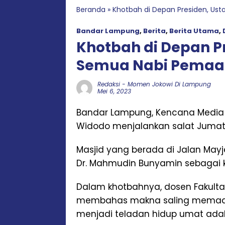
Beranda
»
Khotbah di Depan Presiden, Us
Bandar Lampung
,
Berita
,
Berita Utama
,
Khotbah di Depan P
Semua Nabi Pemaa
Redaksi
-
Momen Jokowi Di Lampung
Mei 6, 2023
Bandar Lampung, Kencana Media N
Widodo menjalankan salat Jumat 
Masjid yang berada di Jalan May
Dr. Mahmudin Bunyamin sebagai k
Dalam khotbahnya, dosen Fakulta
membahas makna saling memaafk
menjadi teladan hidup umat ada