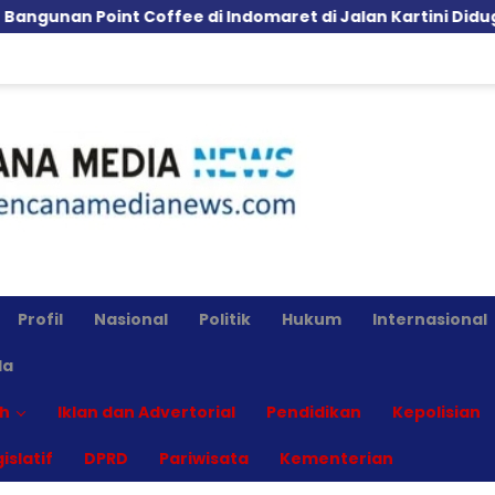
Point Coffee di Indomaret di Jalan Kartini Diduga Langga
Profil
Nasional
Politik
Hukum
Internasional
la
h
Iklan dan Advertorial
Pendidikan
Kepolisian
islatif
DPRD
Pariwisata
Kementerian