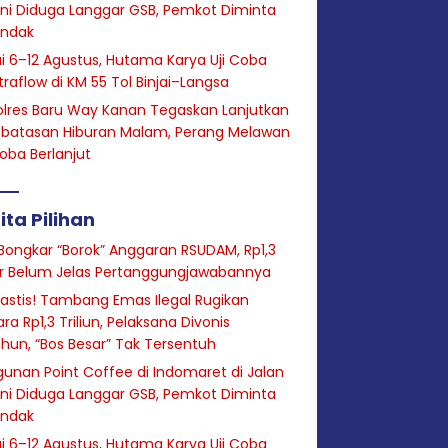
ini Diduga Langgar GSB, Pemkot Diminta
indak
i 6–12 Agustus, Hutama Karya Uji Coba
raflow di KM 55 Tol Binjai–Langsa
lres Baru Way Kanan Tegaskan Lanjutkan
batasan Hiburan Malam, Perang Melawan
oba Berlanjut
ita Pilihan
Bongkar “Borok” Anggaran RSUDAM, Rp1,3
ar Belum Jelas Pertanggungjawabannya
astis! Tambang Emas Ilegal Rugikan
ra Rp1,3 Triliun, Pelaksana Divonis
hun, “Bos Besar” Tak Tersentuh
unan Point Coffee di Indomaret di Jalan
ini Diduga Langgar GSB, Pemkot Diminta
indak
i 6–12 Agustus, Hutama Karya Uji Coba