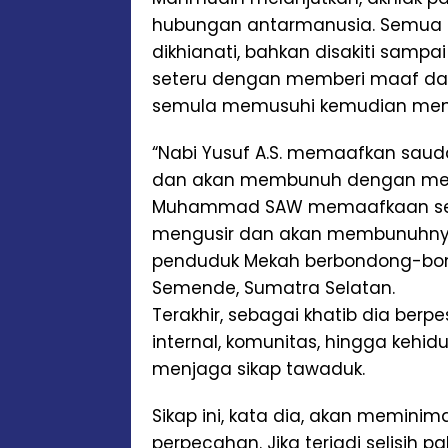
hubungan antarmanusia. Semua nabi
dikhianati, bahkan disakiti samp
seteru dengan memberi maaf da
semula memusuhi kemudian menj
“Nabi Yusuf A.S. memaafkan sa
dan akan membunuh dengan men
Muhammad SAW memaafkaan sel
mengusir dan akan membunuhny
penduduk Mekah berbondong-bondo
Semende, Sumatra Selatan.
Terakhir, sebagai khatib dia berpe
internal, komunitas, hingga kehi
menjaga sikap tawaduk.
Sikap ini, kata dia, akan meminim
perpecahan. Jika terjadi selisih