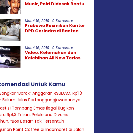
Munir, Polri Didesak Bentuk
Tim Khusus
Maret 16, 2019
0 Komentar
Prabowo Resmikan Kantor
DPD Gerindra di Banten
Maret 16, 2019
0 Komentar
Video: Kelemahan dan
Kelebihan All New Terios
komendasi Untuk Kamu
Bongkar “Borok” Anggaran RSUDAM, Rp1,3
ar Belum Jelas Pertanggungjawabannya
astis! Tambang Emas Ilegal Rugikan
ra Rp1,3 Triliun, Pelaksana Divonis
hun, “Bos Besar” Tak Tersentuh
unan Point Coffee di Indomaret di Jalan