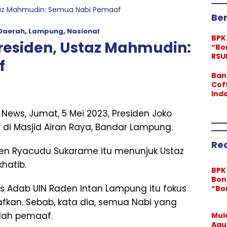
taz Mahmudin: Semua Nabi Pemaaf
Ber
Daerah
,
Lampung
,
Nasional
BPK
residen, Ustaz Mahmudin:
“Bo
RSUD
f
Bel
Per
Ban
ann
Cof
Ind
Kar
Lan
ews, Jumat, 5 Mei 2023, Presiden Joko
Pem
di Masjid Airan Raya, Bandar Lampung.
Ber
Re
jen Ryacudu Sukarame itu menunjuk Ustaz
hatib.
BPK
Bon
s Adab UIN Raden Intan Lampung itu fokus
“Bo
Ang
an. Sebab, kata dia, semua Nabi yang
RSU
lah pemaaf.
Mul
Rp1,
Agu
Bel