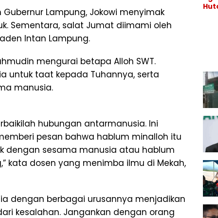
Hu
Jel
n Gubernur Lampung, Jokowi menyimak
Kary
Per
Co
. Sementara, salat Jumat diimami oleh
ngj
Con
nya
 Raden Intan Lampung.
di K
Binj
Lan
Mahmudin mengurai betapa Alloh SWT.
a untuk taat kepada Tuhannya, serta
ama manusia.
rbaikilah hubungan antarmanusia. Ini
 memberi pesan bahwa hablum minalloh itu
aik dengan sesama manusia atau hablum
g,” kata dosen yang menimba ilmu di Mekah,
ia dengan berbagai urusannya menjadikan
 dari kesalahan. Jangankan dengan orang