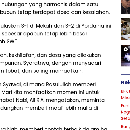
a, hubungan yang harmonis dalam satu
bupun tetap terdapat dosa dan kesalahan.
luskan S-1 di Mekah dan S-2 di Yordania ini
sebesar apapun tetap lebih besar
oh SWT.
han, kekhilafan, dan dosa yang dilakukan
mpunan. Syaratnya, dengan menyadari
m tobat, dan saling memaafkan.
Re
lan Syawal, di mana Rasululloh memberi
BPK 
 Mari kita manfaatkan momen ini untuk
Mili
bat Nabi, Ali R.A. mengatakan, meminta
Fant
edangkan memberi maaf lebih mulia di
Nega
Seta
Bang
ra Nabi memberi contoh terbaik dalam hal