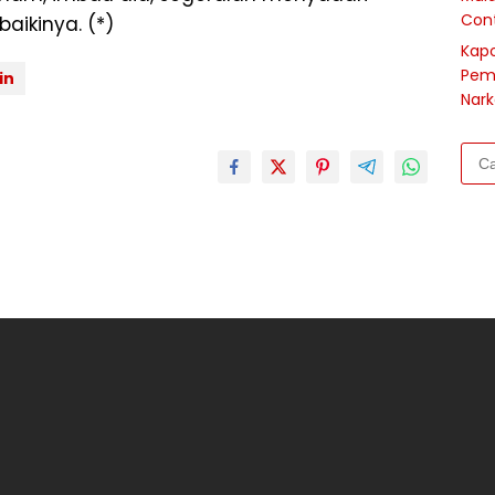
Cont
aikinya. (*)
Kapo
Pem
in
Nark
Cari
untu